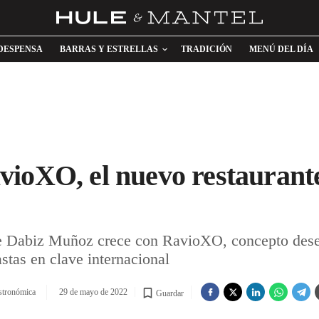
DESPENSA
BARRAS Y ESTRELLAS
TRADICIÓN
MENÚ DEL DÍA
vioXO, el nuevo restaurant
 Dabiz Muñoz crece con RavioXO, concepto desen
astas en clave internacional
stronómica
29 de mayo de 2022
Guardar