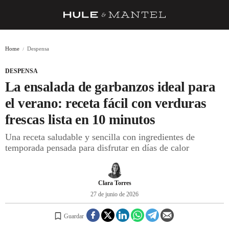
RECETAS
Home
Despensa
TRUCOS
DESPENSA
DESPENSA
La ensalada de garbanzos ideal para
BARRAS Y ESTRELLAS
el verano: receta fácil con verduras
frescas lista en 10 minutos
DÓNDE COMER
Una receta saludable y sencilla con ingredientes de
ÍDOLOS DE MESAS
temporada pensada para disfrutar en días de calor
CUADERNO DE VIAJE
TRADICIÓN
Clara Torres
27 de junio de 2026
MENÚ DEL DÍA
Guardar
A CUCHILLO