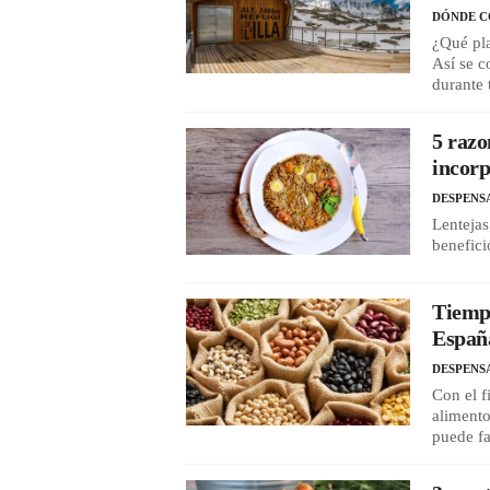
DÓNDE 
¿Qué pl
Así se c
durante 
5 razo
incorp
DESPENS
Lentejas
benefici
Tiempo
España
DESPENS
Con el f
alimento
puede fa