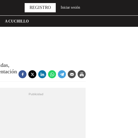
REGISTRO
Iniciar sesión
A CUCHILLO
idas,
entación