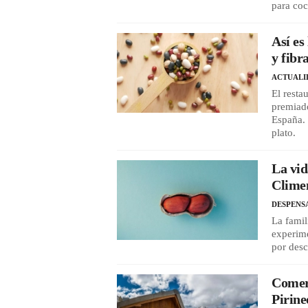
para coc
Así es
y fibr
ACTUALI
El resta
premiado
España. 
plato.
La vid
Climen
DESPENS
La famil
experime
por desc
Comer 
Pirine