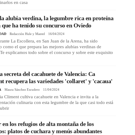
inarlos en casa
 la alubia verdina, la legumbre rica en proteína
a que ha tenido su concurso en Oviedo
DAD
Redacción Hule y Mantel
16/04/2024
urante La Escollera, en San Juan de la Arena, ha sido
 como el que prepara las mejores alubias verdinas de
Te explicamos todo sobre el concurso y sobre este exquisito
a secreta del cacahuete de Valencia: Ca
t recupera las variedades 'collaret' y 'cacaua'
A
Maura Sánchez Escudero
11/04/2024
ia Climent cultiva cacahuete en Valencia e invita a la
ntación culinaria con esta legumbre de la que casi todo está
ubrir
en los refugios de alta montaña de los
os: platos de cuchara y menús abundantes