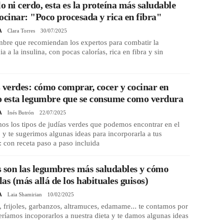
lo ni cerdo, esta es la proteína más saludable
ocinar: "Poco procesada y rica en fibra"
A
Clara Torres
30/07/2025
mbre que recomiendan los expertos para combatir la
ia a la insulina, con pocas calorías, rica en fibra y sin
r
 verdes: cómo comprar, cocer y cocinar en
o esta legumbre que se consume como verdura
A
Inés Butrón
22/07/2025
s los tipos de judías verdes que podemos encontrar en el
y te sugerimos algunas ideas para incorporarla a tus
 con receta paso a paso incluida
 son las legumbres más saludables y cómo
as (más allá de los habituales guisos)
A
Laia Shamirian
10/02/2025
, frijoles, garbanzos, altramuces, edamame... te contamos por
ríamos incoporarlos a nuestra dieta y te damos algunas ideas