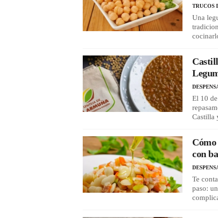
TRUCOS 
Una legu
tradicio
cocinarl
Castil
Legumb
DESPENS
El 10 de
repasamo
Castilla
Cómo p
con ba
DESPENS
Te conta
paso: un
complic