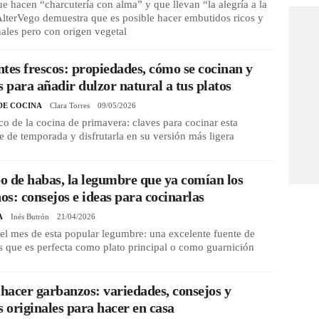
e hacen “charcutería con alma” y que llevan “la alegría a la
lterVego demuestra que es posible hacer embutidos ricos y
nales pero con origen vegetal
tes frescos: propiedades, cómo se cocinan y
s para añadir dulzor natural a tus platos
DE COCINA
Clara Torres
09/05/2026
co de la cocina de primavera: claves para cocinar esta
 de temporada y disfrutarla en su versión más ligera
 de habas, la legumbre que ya comían los
s: consejos e ideas para cocinarlas
A
Inés Butrón
21/04/2026
 el mes de esta popular legumbre: una excelente fuente de
s que es perfecta como plato principal o como guarnición
acer garbanzos: variedades, consejos y
s originales para hacer en casa