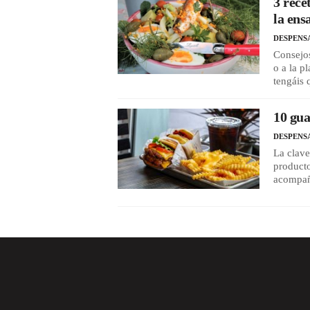
3 rece
la ens
DESPENS
Consejos
o a la p
tengáis
10 gua
DESPENS
La clave
producto
acompañ