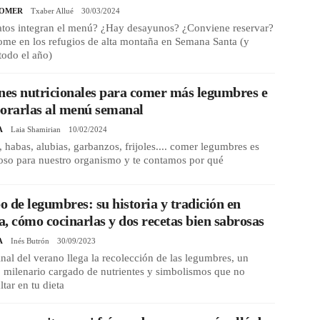
COMER
Txaber Allué
30/03/2024
atos integran el menú? ¿Hay desayunos? ¿Conviene reservar?
ome en los refugios de alta montaña en Semana Santa (y
todo el año)
nes nutricionales para comer más legumbres e
orarlas al menú semanal
A
Laia Shamirian
10/02/2024
, habas, alubias, garbanzos, frijoles.... comer legumbres es
oso para nuestro organismo y te contamos por qué
 de legumbres: su historia y tradición en
, cómo cocinarlas y dos recetas bien sabrosas
A
Inés Butrón
30/09/2023
inal del verano llega la recolección de las legumbres, un
 milenario cargado de nutrientes y simbolismos que no
ltar en tu dieta