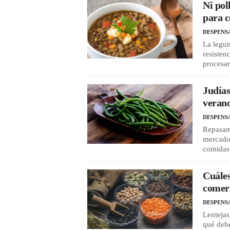
Ni pol
para c
DESPENS
La legu
resistenc
procesa
Judías
veran
DESPENS
Repasamo
mercado 
comidas:
Cuáles
comerl
DESPENS
Lentejas
qué debe