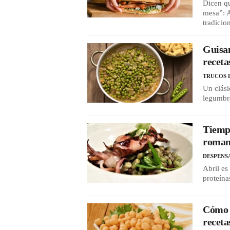
Dicen qu
mesa”: A
tradicio
Guisan
receta
TRUCOS 
Un clási
legumbre
Tiempo
romano
DESPENS
Abril es
proteína
Cómo h
receta