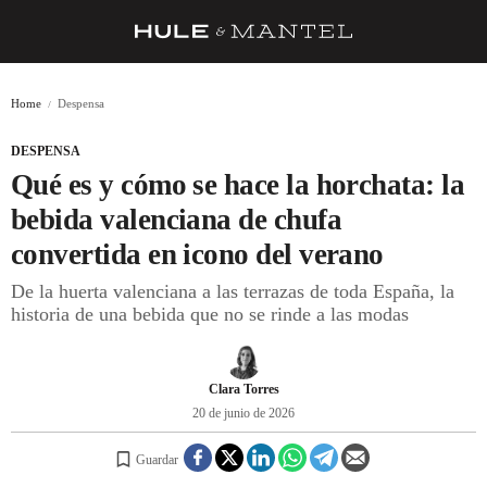
RECETAS
Home
Despensa
TRUCOS
DESPENSA
DESPENSA
Qué es y cómo se hace la horchata: la
BARRAS Y ESTRELLAS
bebida valenciana de chufa
convertida en icono del verano
DÓNDE COMER
De la huerta valenciana a las terrazas de toda España, la
ÍDOLOS DE MESAS
historia de una bebida que no se rinde a las modas
CUADERNO DE VIAJE
TRADICIÓN
Clara Torres
20 de junio de 2026
MENÚ DEL DÍA
Guardar
A CUCHILLO