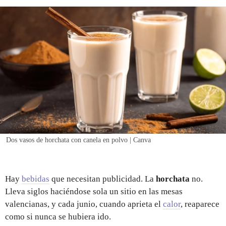
REGISTRO
INICIAR SESIÓN
Dos vasos de horchata con canela en polvo | Canva
Hay
bebidas
que necesitan publicidad. La
horchata
no.
Lleva siglos haciéndose sola un sitio en las mesas
valencianas, y cada junio, cuando aprieta el
calor
, reaparece
como si nunca se hubiera ido.