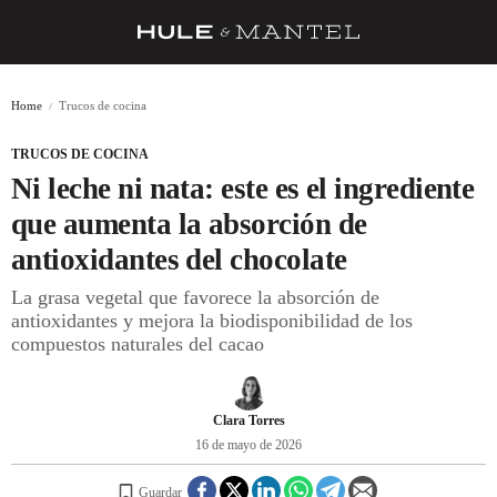
RECETAS
Home
Trucos de cocina
TRUCOS
TRUCOS DE COCINA
DESPENSA
Ni leche ni nata: este es el ingrediente
BARRAS Y ESTRELLAS
que aumenta la absorción de
antioxidantes del chocolate
DÓNDE COMER
La grasa vegetal que favorece la absorción de
ÍDOLOS DE MESAS
antioxidantes y mejora la biodisponibilidad de los
compuestos naturales del cacao
CUADERNO DE VIAJE
TRADICIÓN
Clara Torres
MENÚ DEL DÍA
16 de mayo de 2026
A CUCHILLO
Guardar