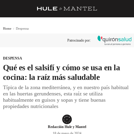
RECETAS
Home
Despensa
TRUCOS
Patrocinado por:
DESPENSA
BARRAS Y ESTRELLAS
DESPENSA
Qué es el salsifí y cómo se usa en la
DÓNDE COMER
cocina: la raíz más saludable
ÍDOLOS DE MESAS
Típica de la zona mediterránea, y en nuestro país habitual
en las huertas gerundenses, esta raíz se utiliza
CUADERNO DE VIAJE
habitualmente en guisos y sopas y tiene buenas
TRADICIÓN
propiedades nutricionales
MENÚ DEL DÍA
Redacción Hule y Mantel
A CUCHILLO
18 de mayo de 2024