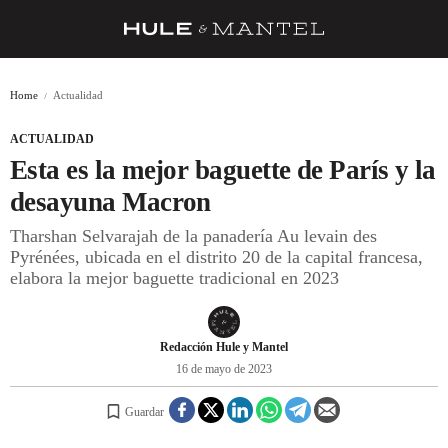
RECETAS
Home
Actualidad
TRUCOS
ACTUALIDAD
DESPENSA
Esta es la mejor baguette de París y la
BARRAS Y ESTRELLAS
desayuna Macron
Tharshan Selvarajah de la panadería Au levain des
DÓNDE COMER
Pyrénées, ubicada en el distrito 20 de la capital francesa,
ÍDOLOS DE MESAS
elabora la mejor baguette tradicional en 2023
CUADERNO DE VIAJE
Redacción Hule y Mantel
TRADICIÓN
16 de mayo de 2023
MENÚ DEL DÍA
Guardar
A CUCHILLO