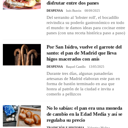
disfrutar entre dos panes
DESPENSA
Inés Butrón
08/09/2025
Del serranito al 'lobster roll', el bocadillo
reivindica su poderío gastronómico en todo
el mundo: te damos ideas para cocinar entre
panes (con una receta histórica paso a paso)
Por San Isidro, vuelve el garrote del
santo: el pan de Madrid que lleva
higos macerados con anís
DESPENSA
Raquel Castillo
13/05/2025
Durante tres días, algunas panaderías
artesanas de Madrid elaboran este pan en
forma de bastón terminado en asa que
honra al patrón de la ciudad e invita a
comerlo a pellizcos
No lo sabías: el pan era una moneda
de cambio en la Edad Media y así se
regulaba su precio
TRADICIÓN E HISTORIA
Valentina Molina