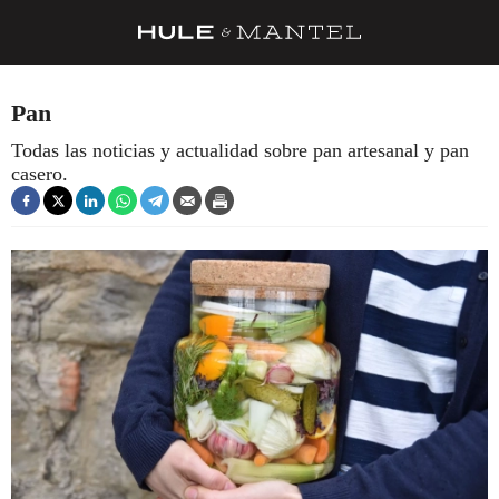
RECETAS
Pan
TRUCOS
Todas las noticias y actualidad sobre pan artesanal y pan
casero.
DESPENSA
BARRAS Y ESTRELLAS
DÓNDE COMER
ÍDOLOS DE MESAS
CUADERNO DE VIAJE
TRADICIÓN
MENÚ DEL DÍA
A CUCHILLO