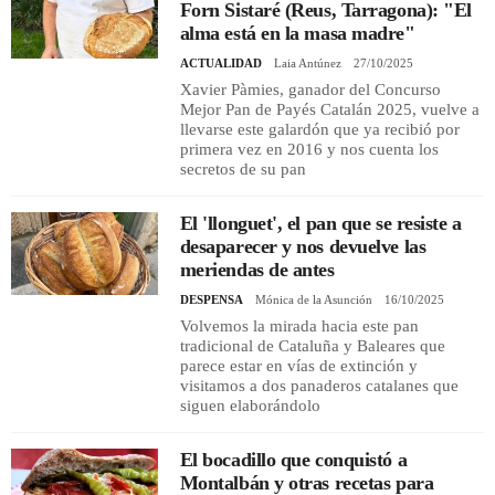
Forn Sistaré (Reus, Tarragona): "El
alma está en la masa madre"
ACTUALIDAD
Laia Antúnez
27/10/2025
Xavier Pàmies, ganador del Concurso
Mejor Pan de Payés Catalán 2025, vuelve a
llevarse este galardón que ya recibió por
primera vez en 2016 y nos cuenta los
secretos de su pan
El 'llonguet', el pan que se resiste a
desaparecer y nos devuelve las
meriendas de antes
DESPENSA
Mónica de la Asunción
16/10/2025
Volvemos la mirada hacia este pan
tradicional de Cataluña y Baleares que
parece estar en vías de extinción y
visitamos a dos panaderos catalanes que
siguen elaborándolo
El bocadillo que conquistó a
Montalbán y otras recetas para