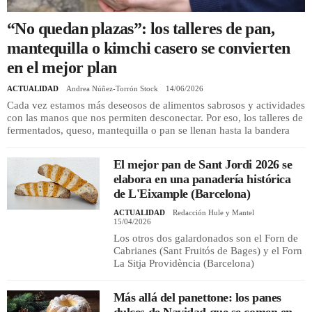
“No quedan plazas”: los talleres de pan,
REGISTRO
mantequilla o kimchi casero se convierten
en el mejor plan
INICIAR SESIÓN
ACTUALIDAD
Andrea Núñez-Torrón Stock
14/06/2026
Cada vez estamos más deseosos de alimentos sabrosos y actividades
con las manos que nos permiten desconectar. Por eso, los talleres de
fermentados, queso, mantequilla o pan se llenan hasta la bandera
El mejor pan de Sant Jordi 2026 se
elabora en una panadería histórica
de L'Eixample (Barcelona)
ACTUALIDAD
Redacción Hule y Mantel
15/04/2026
Los otros dos galardonados son el Forn de
Cabrianes (Sant Fruitós de Bages) y el Forn
La Sitja Providència (Barcelona)
Más allá del panettone: los panes
dulces de Navidad que se comen en