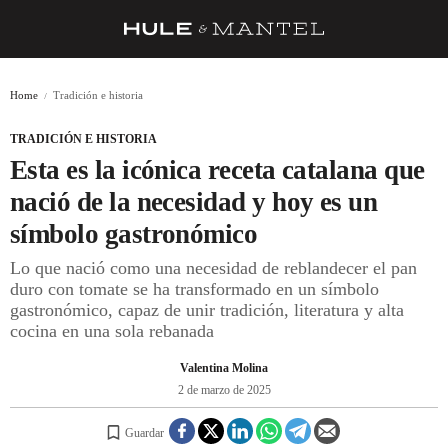
RECETAS
Home
Tradición e historia
TRUCOS
TRADICIÓN E HISTORIA
DESPENSA
Esta es la icónica receta catalana que
BARRAS Y ESTRELLAS
nació de la necesidad y hoy es un
símbolo gastronómico
DÓNDE COMER
Lo que nació como una necesidad de reblandecer el pan
ÍDOLOS DE MESAS
duro con tomate se ha transformado en un símbolo
gastronómico, capaz de unir tradición, literatura y alta
CUADERNO DE VIAJE
cocina en una sola rebanada
TRADICIÓN
Valentina Molina
MENÚ DEL DÍA
2 de marzo de 2025
A CUCHILLO
Guardar