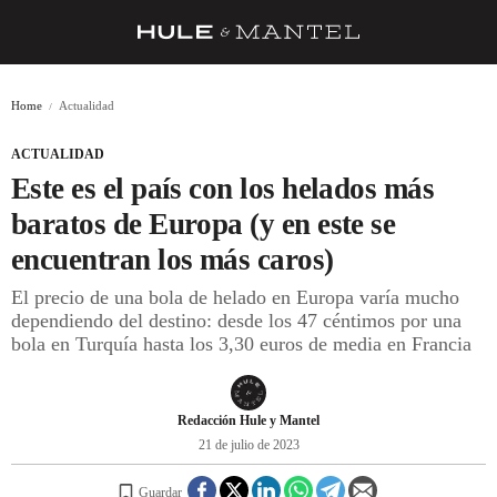
RECETAS
Home
Actualidad
TRUCOS
ACTUALIDAD
DESPENSA
Este es el país con los helados más
BARRAS Y ESTRELLAS
baratos de Europa (y en este se
encuentran los más caros)
DÓNDE COMER
El precio de una bola de helado en Europa varía mucho
ÍDOLOS DE MESAS
dependiendo del destino: desde los 47 céntimos por una
bola en Turquía hasta los 3,30 euros de media en Francia
CUADERNO DE VIAJE
TRADICIÓN
Redacción Hule y Mantel
MENÚ DEL DÍA
21 de julio de 2023
A CUCHILLO
Guardar