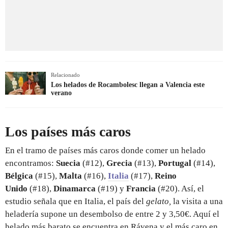
Relacionado
Los helados de Rocambolesc llegan a Valencia este
verano
Los países más caros
En el tramo de países más caros donde comer un helado
encontramos:
Suecia
(#12),
Grecia
(#13),
Portugal
(#14),
Bélgica
(#15),
Malta
(#16),
Italia
(#17),
Reino
Unido
(#18),
Dinamarca
(#19) y
Francia
(#20). Así, el
estudio señala que en Italia, el país del
gelato,
la visita a una
heladería supone un desembolso de entre 2 y 3,50€. Aquí el
helado más barato se encuentra en Rávena y el más caro en