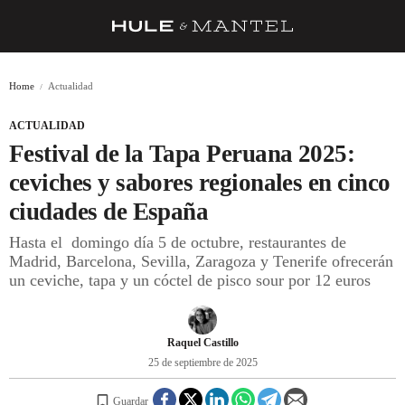
RECETAS
Home
Actualidad
TRUCOS
ACTUALIDAD
DESPENSA
Festival de la Tapa Peruana 2025:
BARRAS Y ESTRELLAS
ceviches y sabores regionales en cinco
ciudades de España
DÓNDE COMER
Hasta el domingo día 5 de octubre, restaurantes de
ÍDOLOS DE MESAS
Madrid, Barcelona, Sevilla, Zaragoza y Tenerife ofrecerán
un ceviche, tapa y un cóctel de pisco sour por 12 euros
CUADERNO DE VIAJE
TRADICIÓN
Raquel Castillo
MENÚ DEL DÍA
25 de septiembre de 2025
A CUCHILLO
Guardar