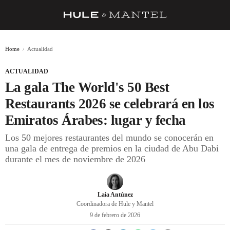
RECETAS
Home
Actualidad
TRUCOS
ACTUALIDAD
DESPENSA
La gala The World's 50 Best
BARRAS Y ESTRELLAS
Restaurants 2026 se celebrará en los
Emiratos Árabes: lugar y fecha
DÓNDE COMER
Los 50 mejores restaurantes del mundo se conocerán en
ÍDOLOS DE MESAS
una gala de entrega de premios en la ciudad de Abu Dabi
durante el mes de noviembre de 2026
CUADERNO DE VIAJE
TRADICIÓN
Laia Antúnez
MENÚ DEL DÍA
Coordinadora de Hule y Mantel
9 de febrero de 2026
A CUCHILLO