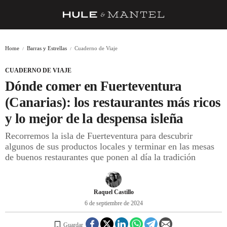
RECETAS
Home
Barras y Estrellas
Cuaderno de Viaje
TRUCOS
CUADERNO DE VIAJE
DESPENSA
Dónde comer en Fuerteventura
BARRAS Y ESTRELLAS
(Canarias): los restaurantes más ricos
y lo mejor de la despensa isleña
DÓNDE COMER
Recorremos la isla de Fuerteventura para descubrir
ÍDOLOS DE MESAS
algunos de sus productos locales y terminar en las mesas
de buenos restaurantes que ponen al día la tradición
CUADERNO DE VIAJE
TRADICIÓN
Raquel Castillo
MENÚ DEL DÍA
6 de septiembre de 2024
A CUCHILLO
Guardar