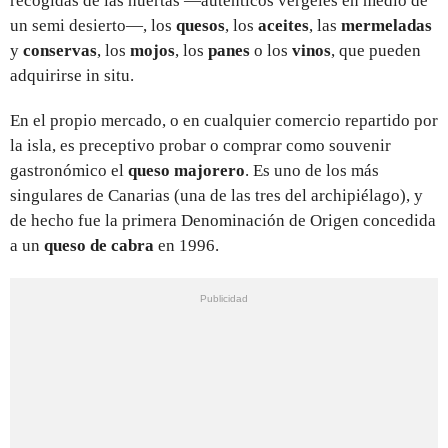
recogidas de las huertas —auténticos vergeles en medio de
un semi desierto—, los
quesos
, los
aceites
, las
mermeladas
y
conservas
, los
mojos
, los
panes
o los
vinos
, que pueden
adquirirse in situ.
En el propio mercado, o en cualquier comercio repartido por
la isla, es preceptivo probar o comprar como souvenir
gastronómico el
queso majorero
. Es uno de los más
singulares de Canarias (una de las tres del archipiélago), y
de hecho fue la primera Denominación de Origen concedida
a un
queso de cabra
en 1996.