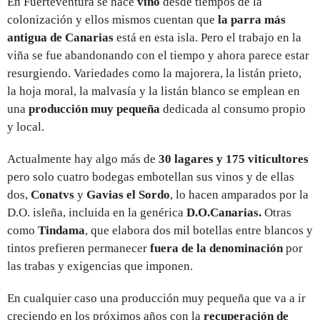
En Fuerteventura se hace
vino
desde tiempos de la
colonización y ellos mismos cuentan que
la parra más
antigua de Canarias
está en esta isla. Pero el trabajo en la
viña se fue abandonando con el tiempo y ahora parece estar
resurgiendo. Variedades como la majorera, la listán prieto,
la hoja moral, la malvasía y la listán blanco se emplean en
una
producción muy pequeña
dedicada al consumo propio
y local.
Actualmente hay algo más de
30 lagares y 175 viticultores
pero solo cuatro bodegas embotellan sus vinos y de ellas
dos,
Conatvs
y
Gavias el Sordo
, lo hacen amparados por la
D.O. isleña, incluida en la genérica
D.O.Canarias.
Otras
como
Tindama
, que elabora dos mil botellas entre blancos y
tintos prefieren permanecer
fuera de la denominación
por
las trabas y exigencias que imponen.
En cualquier caso una producción muy pequeña que va a ir
creciendo en los próximos años con la
recuperación de