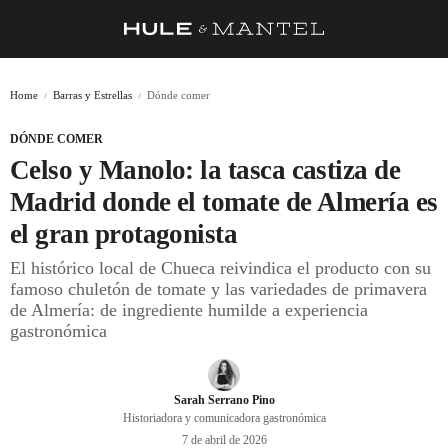
RECETAS
Home
Barras y Estrellas
Dónde comer
TRUCOS
DÓNDE COMER
DESPENSA
Celso y Manolo: la tasca castiza de
BARRAS Y ESTRELLAS
Madrid donde el tomate de Almería es
el gran protagonista
DÓNDE COMER
El histórico local de Chueca reivindica el producto con su
ÍDOLOS DE MESAS
famoso chuletón de tomate y las variedades de primavera
de Almería: de ingrediente humilde a experiencia
CUADERNO DE VIAJE
gastronómica
TRADICIÓN
MENÚ DEL DÍA
Sarah Serrano Pino
Historiadora y comunicadora gastronómica
A CUCHILLO
7 de abril de 2026