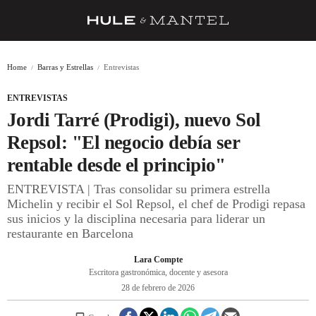
RECETAS
Home
Barras y Estrellas
Entrevistas
TRUCOS
ENTREVISTAS
DESPENSA
Jordi Tarré (Prodigi), nuevo Sol
BARRAS Y ESTRELLAS
Repsol: "El negocio debía ser
rentable desde el principio"
DÓNDE COMER
ENTREVISTA | Tras consolidar su primera estrella
ÍDOLOS DE MESAS
Michelin y recibir el Sol Repsol, el chef de Prodigi repasa
sus inicios y la disciplina necesaria para liderar un
CUADERNO DE VIAJE
restaurante en Barcelona
TRADICIÓN
Lara Compte
Escritora gastronómica, docente y asesora
MENÚ DEL DÍA
28 de febrero de 2026
A CUCHILLO