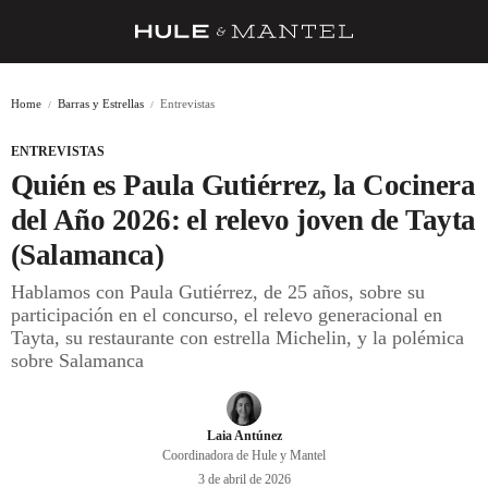
RECETAS
Home
Barras y Estrellas
Entrevistas
TRUCOS
ENTREVISTAS
DESPENSA
Quién es Paula Gutiérrez, la Cocinera
BARRAS Y ESTRELLAS
del Año 2026: el relevo joven de Tayta
(Salamanca)
DÓNDE COMER
Hablamos con Paula Gutiérrez, de 25 años, sobre su
ÍDOLOS DE MESAS
participación en el concurso, el relevo generacional en
Tayta, su restaurante con estrella Michelin, y la polémica
CUADERNO DE VIAJE
sobre Salamanca
TRADICIÓN
MENÚ DEL DÍA
Laia Antúnez
Coordinadora de Hule y Mantel
A CUCHILLO
3 de abril de 2026