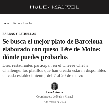
RECETAS
Home
Barras y Estrellas
TRUCOS
BARRAS Y ESTRELLAS
DESPENSA
Se busca el mejor plato de Barcelona
BARRAS Y ESTRELLAS
elaborado con queso Tête de Moine:
dónde puedes probarlos
DÓNDE COMER
Diez restaurantes participan en el Cheese Chef’s
ÍDOLOS DE MESAS
Challenge: los platillos que han creado estarán disponibles
en cada establecimiento, del 7 al 20 de marzo
CUADERNO DE VIAJE
TRADICIÓN
Laia Antúnez
MENÚ DEL DÍA
Coordinadora de Hule y Mantel
7 de marzo de 2025
A CUCHILLO