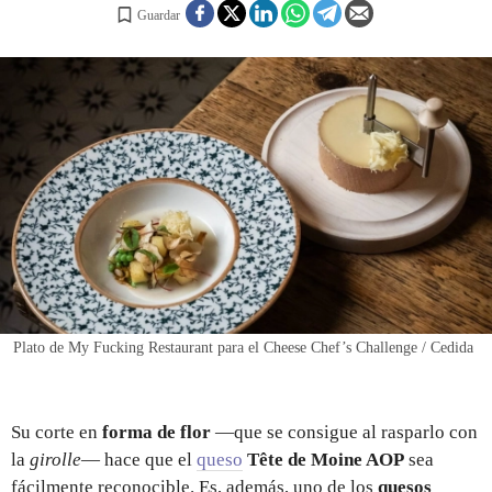
Guardar
REGISTRO
INICIAR SESIÓN
Plato de My Fucking Restaurant para el Cheese Chef’s Challenge / Cedida
Su corte en
forma de flor
—que se consigue al rasparlo con
la
girolle
— hace que el
queso
Tête de Moine AOP
sea
fácilmente reconocible. Es, además, uno de los
quesos