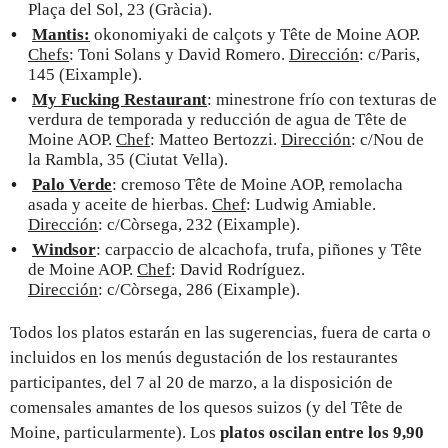
Plaça del Sol, 23 (Gràcia).
Mantis:
okonomiyaki de calçots y Tête de Moine AOP.
Chefs
: Toni Solans y David Romero.
Dirección
: c/Paris,
145 (Eixample).
My Fucking Restaurant
: minestrone frío con texturas de
verdura de temporada y reducción de agua de Tête de
Moine AOP.
Chef
: Matteo Bertozzi.
Dirección
: c/Nou de
la Rambla, 35 (Ciutat Vella).
Palo Verde
: cremoso Tête de Moine AOP, remolacha
asada y aceite de hierbas.
Chef
: Ludwig Amiable.
Dirección
: c/Còrsega, 232 (Eixample).
Windsor
: carpaccio de alcachofa, trufa, piñones y Tête
de Moine AOP.
Chef
: David Rodríguez.
Dirección
: c/Còrsega, 286 (Eixample).
Todos los platos estarán en las sugerencias, fuera de carta o
incluidos en los menús degustación de los restaurantes
participantes, del 7 al 20 de marzo, a la disposición de
comensales amantes de los quesos suizos (y del Tête de
Moine, particularmente). Los
platos oscilan entre los 9,90