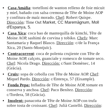
Casa Amàlia
: tortelloni de wanton relleno de foie micuit
y miel, bañado con salsa cremosa de Tête de Moine AOP
y confitura de maíz morado.
Chef
: Robert Quispe.
Dirección
: Time Ou
t Market, CC Maremàgnum, Moll
d'Espanya, 5.
Casa Xica
: coca bao de mantequilla de kimchi, Tête de
Moine AOP, sashimi de corvina y tobiko.
Chefs
: Marc
Santamaria y Raquel Blasco.
Dirección
: c/de la França
Xica, 20 (Sants-Montjuïc).
Contracorrent
: coca de polenta crujiente con Tête de
Moine AOP, calçots, guanciale y romesco de tomate seco.
Chef
: Nicola Drago.
Dirección:
c/Sant Domènec, 14
(Gràcia).
Cruix
:
sopa de cebolla con Tête de Moine AOP.
Chef
:
Miquel Pardo.
Dirección
: c/Entença, 57 (Eixample).
Fonda Pepa:
Infladita de Tête de Moine AOP, tomate en
conserva y anchoa.
Chef
: Paco Benítez.
Dirección
:
c/Tordera, 58 (Gràcia).
Insolent:
panacotta de Tête de Moine AOP con trufa
sobre tosta de croissant.
Chef
: Julià Castelló.
Dirección
: