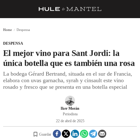
RECETAS
Home
Despensa
TRUCOS
DESPENSA
DESPENSA
El mejor vino para Sant Jordi: la
BARRAS Y ESTRELLAS
única botella que es también una rosa
La bodega Gérard Bertrand, situada en el sur de Francia,
DÓNDE COMER
elabora con uvas garnacha, syrah y cinsault este vino
ÍDOLOS DE MESAS
rosado y fresco que se presenta en una botella especial
CUADERNO DE VIAJE
Iker Morán
TRADICIÓN
Periodista
22 de abril de 2025
MENÚ DEL DÍA
A CUCHILLO
Guardar