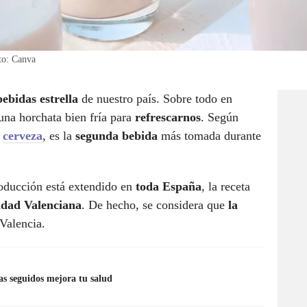
oto: Canva
bebidas estrella
de nuestro país. Sobre todo en
una horchata bien fría para
refrescarnos
. Según
a
cerveza
, es la
segunda bebida
más tomada durante
ducción está extendido en
toda España
, la receta
dad Valenciana
. De hecho, se considera que
la
 Valencia.
as seguidos mejora tu salud