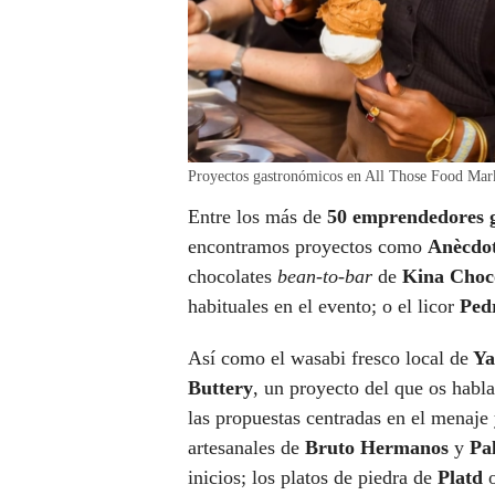
Proyectos gastronómicos en All Those Food Mark
Entre los más de
50 emprendedores 
encontramos proyectos como
Anècdo
chocolates
bean-to-bar
de
Kina Choco
habituales en el evento; o el licor
Ped
Así como el wasabi fresco local de
Ya
Buttery
, un proyecto del que os hab
las propuestas centradas en el menaje 
artesanales de
Bruto Hermanos
y
Pal
inicios; los platos de piedra de
Platd
o