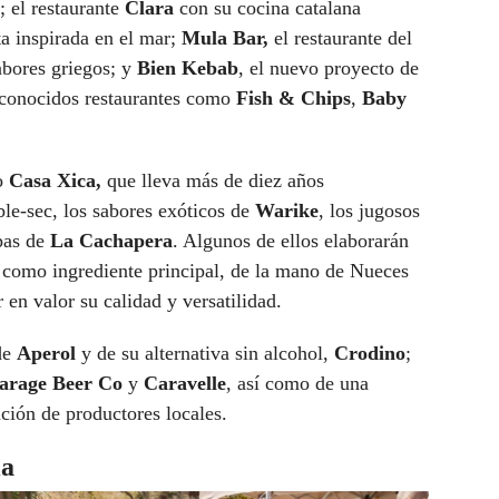
s; el restaurante
Clara
con su cocina catalana
a inspirada en el mar;
Mula Bar,
el restaurante del
abores griegos; y
Bien Kebab
, el nuevo proyecto de
s conocidos restaurantes como
Fish & Chips
,
Baby
o
Casa Xica,
que lleva más de diez años
le-sec, los sabores exóticos de
Warike
, los jugosos
pas de
La Cachapera
. Algunos de ellos elaborarán
ez como ingrediente principal, de la mano de Nueces
r en valor su calidad y versatilidad.
de
Aperol
y de su alternativa sin alcohol,
Crodino
;
arage Beer Co
y
Caravelle
, así como de una
ción de productores locales.
ia