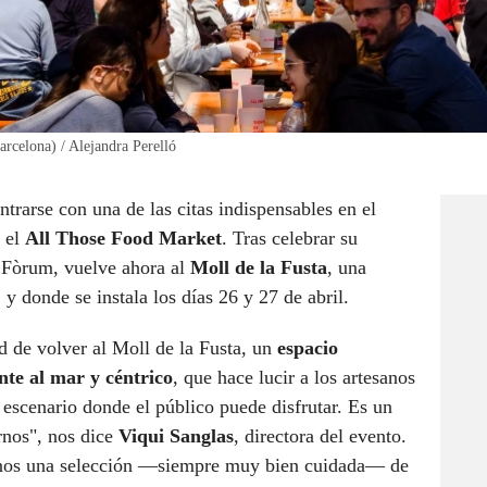
rcelona) / Alejandra Perelló
rarse con una de las citas indispensables en el
: el
All Those Food Market
. Tras celebrar su
 Fòrum, vuelve ahora al
Moll de la Fusta
, una
y donde se instala los días 26 y 27 de abril.
 de volver al Moll de la Fusta, un
espacio
nte al mar y céntrico
, que hace lucir a los artesanos
escenario donde el público puede disfrutar. Es un
rnos", nos dice
Viqui Sanglas
, directora del evento.
irnos una selección —siempre muy bien cuidada— de