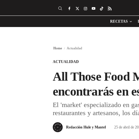
RECETAS
Home
Actualidad
ACTUALIDAD
All Those Food M
encontrarás en e
El 'market' especializado en 
restaurantes y artesanos, los dí
Redacción Hule y Mantel
25 de abril de 2