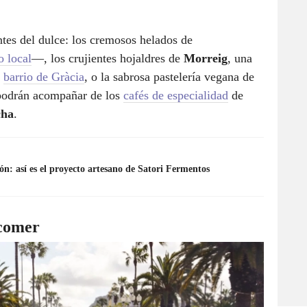
ntes del dulce: los cremosos helados de
o local
—, los crujientes hojaldres de
Morreig
, una
l
barrio de Gràcia
, o la sabrosa pastelería vegana de
e podrán acompañar de los
cafés de especialidad
de
cha
.
: así es el proyecto artesano de Satori Fermentos
 comer