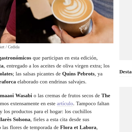
et / Cedida
gastronómicos
que participan en esta edición,
ta
, entregado a los aceites de oliva virgen extra; los
Desta
lates
; las salsas picantes de
Quins Pebrots
, ya
raforca
elaborado con endrinas salvajes.
maaoi Wasabi
o las cremas de frutos secos de
The
lamos extensamente en este
artículo
. Tampoco faltan
y los productos para el hogar: los cuchillos
larès Solsona
, fieles a esta cita desde sus
 las flores de temporada de
Flora et Labora
,