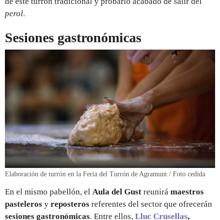
de este turrón tradicional y probarlo acabado de salir del
perol
.
Sesiones gastronómicas
Elaboración de turrón en la Feria del Turrón de Agramunt / Foto cedida
En el mismo pabellón, el
Aula del Gust
reunirá
maestros
pasteleros
y
reposteros
referentes del sector que ofrecerán
sesiones gastronómicas
. Entre ellos,
Lluc Crusellas
,