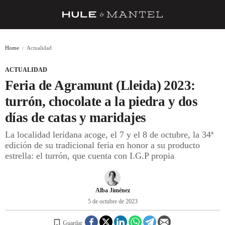
RECETAS
Home
Actualidad
TRUCOS
ACTUALIDAD
DESPENSA
Feria de Agramunt (Lleida) 2023:
BARRAS Y ESTRELLAS
turrón, chocolate a la piedra y dos
días de catas y maridajes
DÓNDE COMER
La localidad leridana acoge, el 7 y el 8 de octubre, la 34ª
ÍDOLOS DE MESAS
edición de su tradicional feria en honor a su producto
estrella: el turrón, que cuenta con I.G.P propia
CUADERNO DE VIAJE
TRADICIÓN
Alba Jiménez
MENÚ DEL DÍA
5 de octubre de 2023
A CUCHILLO
Guardar