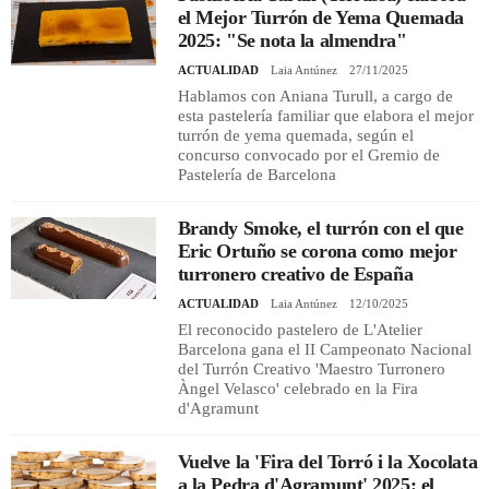
el Mejor Turrón de Yema Quemada
2025: "Se nota la almendra"
ACTUALIDAD
Laia Antúnez
27/11/2025
Hablamos con Aniana Turull, a cargo de
esta pastelería familiar que elabora el mejor
turrón de yema quemada, según el
concurso convocado por el Gremio de
Pastelería de Barcelona
Brandy Smoke, el turrón con el que
Eric Ortuño se corona como mejor
turronero creativo de España
ACTUALIDAD
Laia Antúnez
12/10/2025
El reconocido pastelero de L'Atelier
Barcelona gana el II Campeonato Nacional
del Turrón Creativo 'Maestro Turronero
Àngel Velasco' celebrado en la Fira
d'Agramunt
Vuelve la 'Fira del Torró i la Xocolata
a la Pedra d'Agramunt' 2025: el