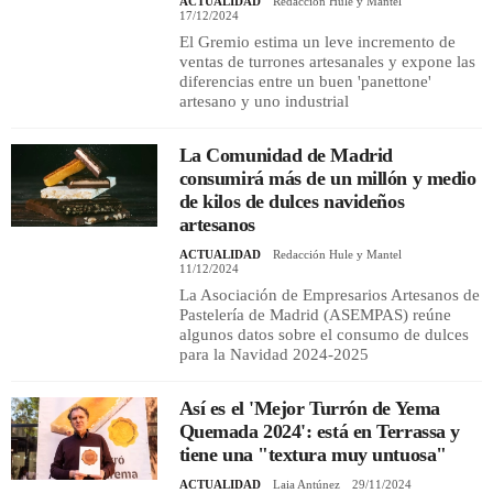
ACTUALIDAD
Redacción Hule y Mantel
17/12/2024
El Gremio estima un leve incremento de
ventas de turrones artesanales y expone las
diferencias entre un buen 'panettone'
artesano y uno industrial
La Comunidad de Madrid
consumirá más de un millón y medio
de kilos de dulces navideños
artesanos
ACTUALIDAD
Redacción Hule y Mantel
11/12/2024
La Asociación de Empresarios Artesanos de
Pastelería de Madrid (ASEMPAS) reúne
algunos datos sobre el consumo de dulces
para la Navidad 2024-2025
Así es el 'Mejor Turrón de Yema
Quemada 2024': está en Terrassa y
tiene una "textura muy untuosa"
ACTUALIDAD
Laia Antúnez
29/11/2024