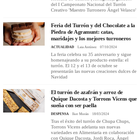
del I Campeonato Nacional del Turrón
Creativo 'Maestro Turronero Ángel Velasco'
Feria del Turrón y del Chocolate a la
Piedra de Agramunt: catas,
maridajes y los mejores turroneros
ACTUALIDAD
Laia Antúnez
07/10/2024
La feria celebra su 35 aniversario y sigue
homenajeando a su producto estrella: el
turrón. El 12 y el 13 de octubre se
presentarán las nuevas creaciones dulces de
Navidad
El turrón de azafrán y arroz de
Quique Dacosta y Torrons Vicens que
sueña con ser paella
DESPENSA
Iker Morán
18/03/2024
Tras el éxito del turrón de Chupa Chups,
Torrons Vicens adelanta sus nuevas
variedades en Alimentaria en colaboración
con Quique Dacosta, Jordi Roca, Ángel