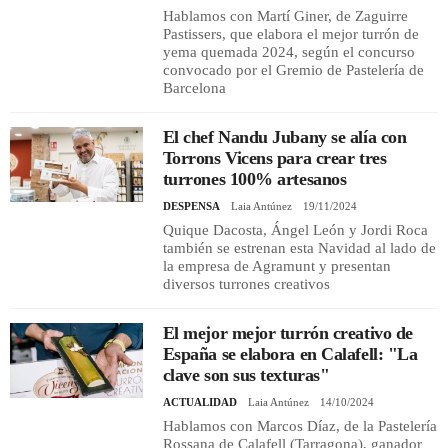
Hablamos con Martí Giner, de Zaguirre
Pastissers, que elabora el mejor turrón de
yema quemada 2024, según el concurso
convocado por el Gremio de Pastelería de
Barcelona
El chef Nandu Jubany se alía con
Torrons Vicens para crear tres
turrones 100% artesanos
DESPENSA
Laia Antúnez
19/11/2024
Quique Dacosta, Ángel León y Jordi Roca
también se estrenan esta Navidad al lado de
la empresa de Agramunt y presentan
diversos turrones creativos
El mejor mejor turrón creativo de
España se elabora en Calafell: "La
clave son sus texturas"
ACTUALIDAD
Laia Antúnez
14/10/2024
Hablamos con Marcos Díaz, de la Pastelería
Rossana de Calafell (Tarragona), ganador