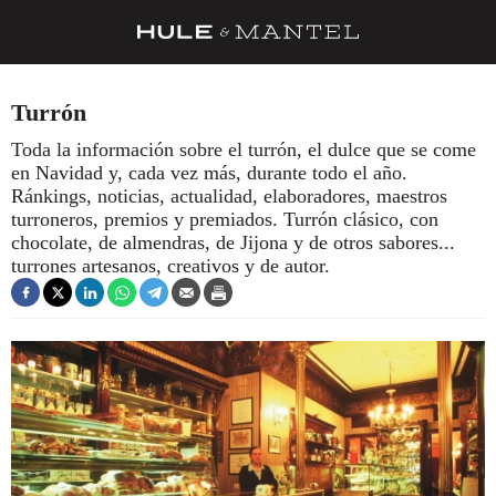
RECETAS
Turrón
TRUCOS
Toda la información sobre el turrón, el dulce que se come
en Navidad y, cada vez más, durante todo el año.
DESPENSA
Ránkings, noticias, actualidad, elaboradores, maestros
BARRAS Y ESTRELLAS
turroneros, premios y premiados. Turrón clásico, con
chocolate, de almendras, de Jijona y de otros sabores...
DÓNDE COMER
turrones artesanos, creativos y de autor.
ÍDOLOS DE MESAS
CUADERNO DE VIAJE
TRADICIÓN
MENÚ DEL DÍA
A CUCHILLO