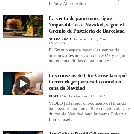
León y Albert Adrià
La venta de panettones sigue
'imparable' esta Navidad, según el
Gremio de Pastelería de Barcelona
ACTUALIDAD
Redacción Hule y Mantel
18/12/2023
El Gremio espera repetir las ventas de
turrones artesanos como en 2022 y seguir
incrementando las de panettones
Los consejos de Lluc Crusellas: qué
turrón elegir para cada comida o
cena de Navidad
DESPENSA
Laia Antúnez
12/12/2023
VÍDEO | El mejor chocolatero del mundo
ha lanzado una nueva línea de chocolates y
dulces de Navidad bajo la marca Eukarya
Lluc Crusellas
Jon Cake y David Gil crean tres