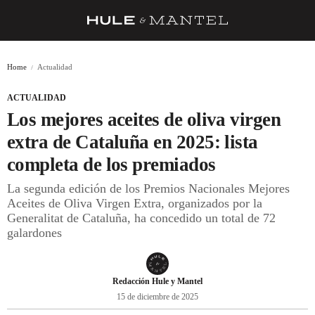
RECETAS
Home
Actualidad
TRUCOS
ACTUALIDAD
DESPENSA
Los mejores aceites de oliva virgen
BARRAS Y ESTRELLAS
extra de Cataluña en 2025: lista
completa de los premiados
DÓNDE COMER
La segunda edición de los Premios Nacionales Mejores
ÍDOLOS DE MESAS
Aceites de Oliva Virgen Extra, organizados por la
Generalitat de Cataluña, ha concedido un total de 72
CUADERNO DE VIAJE
galardones
TRADICIÓN
MENÚ DEL DÍA
Redacción Hule y Mantel
15 de diciembre de 2025
A CUCHILLO