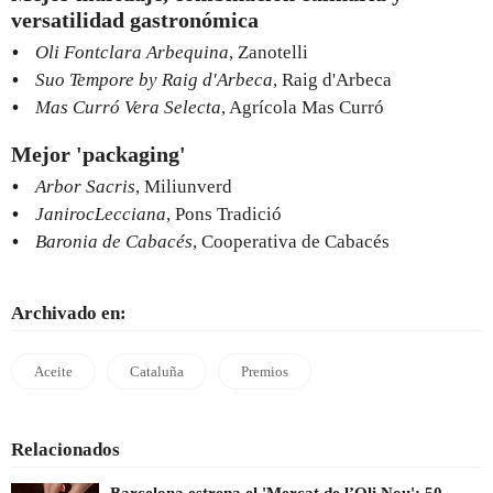
versatilidad gastronómica
Oli Fontclara Arbequina
, Zanotelli
Suo Tempore by Raig d'Arbeca
, Raig d'Arbeca
Mas Curró Vera Selecta
, Agrícola Mas Curró
Mejor 'packaging'
Arbor Sacris
, Miliunverd
JanirocLecciana
, Pons Tradició
Baronia de Cabacés
, Cooperativa de Cabacés
Archivado en:
Aceite
Cataluña
Premios
Relacionados
Barcelona estrena el 'Mercat de l’Oli Nou': 50