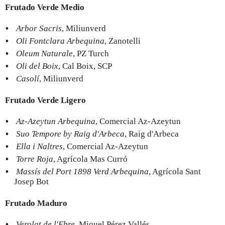
Frutado Verde Medio
Arbor Sacris
, Miliunverd
Oli Fontclara Arbequina
, Zanotelli
Oleum Naturale
, PZ Turch
Oli del Boix
, Cal Boix, SCP
Casolí
, Miliunverd
Frutado Verde Ligero
Az-Azeytun Arbequina
, Comercial Az-Azeytun
Suo Tempore by Raig d'Arbeca
, Raig d'Arbeca
Ella i Naltres
, Comercial Az-Azeytun
Torre Roja
, Agrícola Mas Curró
Massís del Port 1898 Verd Arbequina
, Agrícola Sant
Josep Bot
Frutado Maduro
Verolat de l'Ebre
, Miquel Pérez Vallés