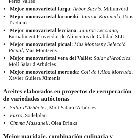
Pérez Vallés
Mejor monovarietal farga
:
Arbor Sacris
, Miliunverd
Mejor monovarietal kironeiki
:
Janiroc Koroneiki
, Pons
Tradició
Mejor monovarietal lecciana
:
Janiroc Lecciana
,
Euroaliment Proveedor de Alimentos de Calidad SLU
Mejor monovarietal picual
:
Mas Montseny Selecció
Picual
, Mas Montseny
Mejor monovarietal vera del Vallès
:
Salar d'Arbúcies
,
Molí Salar d'Arbúcies
Mejor monovarietal morruda
:
Coll de l'Alba Morruda
,
Xavier Guilera Ximenis
Aceites elaborados en proyectos de recuperación
de variedades autóctonas
Salar d'Arbúcies
, Molí Salar d'Arbúcies
Furro
, Sodelplan
Cimma Massanell
, Olea Drinks
Mejor maridaje, combinación culinaria y