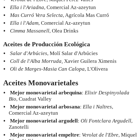
Ella i l'Ariadna
, Comercial Az-azeytun
Mas Curró Vera Selecta
, Agrícola Mas Curró
Ella i l'Adam
, Comercial Az-azeytun
Cimma Massanell
, Olea Drinks
Aceites de Producción Ecológica
Salar d'Arbúcies
, Molí Salar d'Arbúcies
Coll de l'Alba Morruda,
Xavier Guilera Ximenis
Oli de Marges-Masia Can Calopa
, L'Olivera
Aceites Monovarietales
Mejor monovarietal arbequina
:
Elixir Despinyolada
Bio
, Cuadrat Valley
Mejor monovarietal arbosana
:
Ella i Naltres
,
Comercial Az-azeytun
Mejor monovarietal argudell
:
Oli Fontclara Argudell
,
Zanotelli
Mejor monovarietal empeltre
:
Verolat de l'Ebre
, Miquel