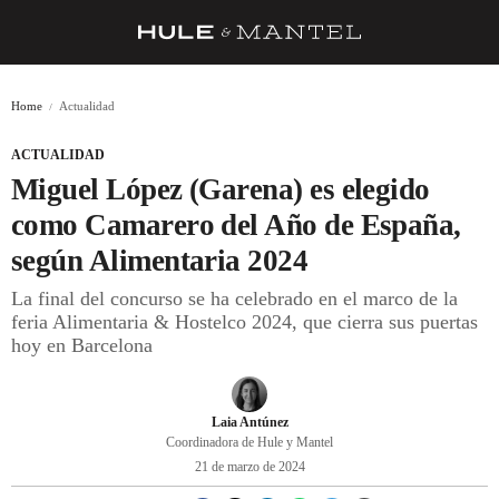
RECETAS
Home
Actualidad
TRUCOS
ACTUALIDAD
DESPENSA
Miguel López (Garena) es elegido
BARRAS Y ESTRELLAS
como Camarero del Año de España,
según Alimentaria 2024
DÓNDE COMER
La final del concurso se ha celebrado en el marco de la
ÍDOLOS DE MESAS
feria Alimentaria & Hostelco 2024, que cierra sus puertas
hoy en Barcelona
CUADERNO DE VIAJE
TRADICIÓN
Laia Antúnez
MENÚ DEL DÍA
Coordinadora de Hule y Mantel
21 de marzo de 2024
A CUCHILLO