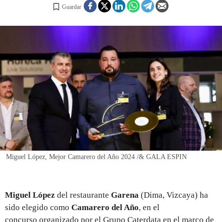
Guardar
REGISTRO
INICIAR SESIÓN
Miguel López, Mejor Camarero del Año 2024 /& GALA ESPIN
Miguel López
del
restaurante
Garena
(Dima, Vizcaya) ha
sido elegido como
Camarero del Año
, en el
concurso organizado por el Grupo Caterdata en el marco de