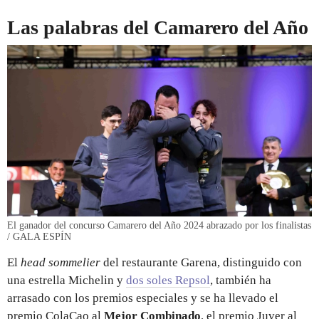
Las palabras del Camarero del Año
El ganador del concurso Camarero del Año 2024 abrazado por los finalistas
/ GALA ESPÍN
El
head sommelier
del restaurante Garena, distinguido con
una estrella Michelin y
dos soles Repsol
, también ha
arrasado con los premios especiales y se ha llevado el
premio ColaCao al
Mejor Combinado
, el premio Juver al