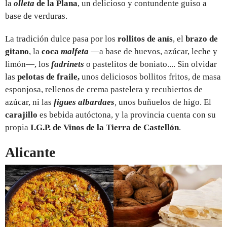
la
olleta
de la Plana
, un delicioso y contundente guiso a
base de verduras.
La tradición dulce pasa por los
rollitos de anís
, el
brazo de
gitano
, la
coca
malfeta
—a base de huevos, azúcar, leche y
limón—, los
fadrinets
o pastelitos de boniato.... Sin olvidar
las
pelotas de fraile,
unos deliciosos bollitos fritos, de masa
esponjosa, rellenos de crema pastelera y recubiertos de
azúcar, ni las
figues albardaes
,
unos
buñuelos de higo. El
carajillo
es bebida autóctona, y la provincia cuenta con su
propia
I.G.P. de Vinos de la Tierra de Castellón
.
Alicante