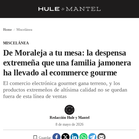
RECETAS
Home
Miscelánea
TRUCOS
MISCELÁNEA
DESPENSA
De Moraleja a tu mesa: la despensa
BARRAS Y ESTRELLAS
extremeña que una familia jamonera
ha llevado al ecommerce gourme
DÓNDE COMER
El comercio electrónica gourmet gana terreno, y los
ÍDOLOS DE MESAS
productos extremeños de altísima calidad no se quedan
fuera de esta línea de ventas
CUADERNO DE VIAJE
TRADICIÓN
Redacción Hule y Mantel
MENÚ DEL DÍA
8 de mayo de 2026
A CUCHILLO
Guardar