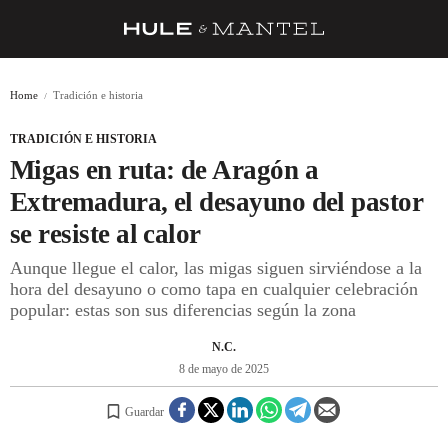
RECETAS
Home
Tradición e historia
TRUCOS
TRADICIÓN E HISTORIA
DESPENSA
Migas en ruta: de Aragón a
BARRAS Y ESTRELLAS
Extremadura, el desayuno del pastor
se resiste al calor
DÓNDE COMER
Aunque llegue el calor, las migas siguen sirviéndose a la
ÍDOLOS DE MESAS
hora del desayuno o como tapa en cualquier celebración
popular: estas son sus diferencias según la zona
CUADERNO DE VIAJE
N.C.
TRADICIÓN
8 de mayo de 2025
MENÚ DEL DÍA
Guardar
A CUCHILLO