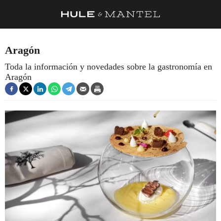
RECETAS
Aragón
TRUCOS
Toda la información y novedades sobre la gastronomía en
Aragón
DESPENSA
BARRAS Y ESTRELLAS
DÓNDE COMER
ÍDOLOS DE MESAS
CUADERNO DE VIAJE
TRADICIÓN
MENÚ DEL DÍA
A CUCHILLO