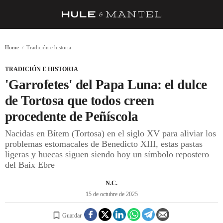
RECETAS
Home
Tradición e historia
TRUCOS
TRADICIÓN E HISTORIA
DESPENSA
'Garrofetes' del Papa Luna: el dulce
BARRAS Y ESTRELLAS
de Tortosa que todos creen
procedente de Peñíscola
DÓNDE COMER
Nacidas en Bítem (Tortosa) en el siglo XV para aliviar los
ÍDOLOS DE MESAS
problemas estomacales de Benedicto XIII, estas pastas
ligeras y huecas siguen siendo hoy un símbolo repostero
CUADERNO DE VIAJE
del Baix Ebre
TRADICIÓN
N.C.
MENÚ DEL DÍA
15 de octubre de 2025
A CUCHILLO
Guardar