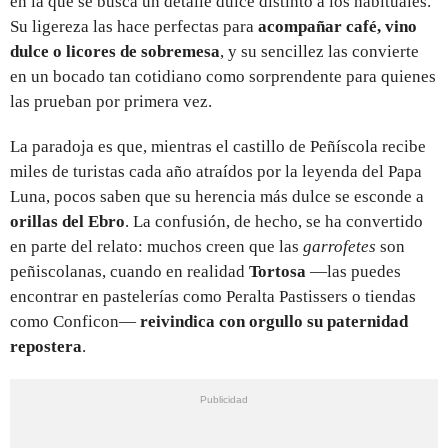
en la que se busca un detalle dulce distinto a los habituales.
Su ligereza las hace perfectas para
acompañar café, vino
dulce o licores de sobremesa
, y su sencillez las convierte
en un bocado tan cotidiano como sorprendente para quienes
las prueban por primera vez.
La paradoja es que, mientras el castillo de Peñíscola recibe
miles de turistas cada año atraídos por la leyenda del Papa
Luna, pocos saben que su herencia más dulce se esconde a
orillas del Ebro
. La confusión, de hecho, se ha convertido
en parte del relato: muchos creen que las
garrofetes
son
peñiscolanas, cuando en realidad
Tortosa
—las puedes
encontrar en pastelerías como Peralta Pastissers o tiendas
como Conficon—
reivindica con orgullo su paternidad
repostera
.