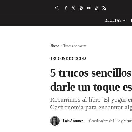
RECETAS
Home
Trucos de cocina
TRUCOS DE COCINA
5 trucos sencill
darle un toque es
Recurrimos al libro 'El yogur 
Gastronomía para encontrar alg
Laia Antúnez
Coordinadora de Hule y Mante