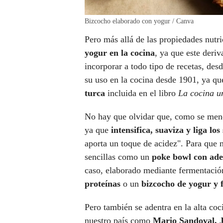
Bizcocho elaborado con yogur / Canva
Pero más allá de las propiedades nutri
yogur en la cocina
, ya que este deriv
incorporar a todo tipo de recetas, des
su uso en la cocina desde 1901, ya qu
turca
incluida en el libro
La cocina u
No hay que olvidar que, como se menci
ya que
intensifica, suaviza y liga lo
aporta un toque de acidez". Para que 
sencillas como un
poke bowl con ade
caso, elaborado mediante fermentaci
proteínas
o un
bizcocho de yogur y 
Pero también se adentra en la alta co
nuestro país como
Mario Sandoval, 