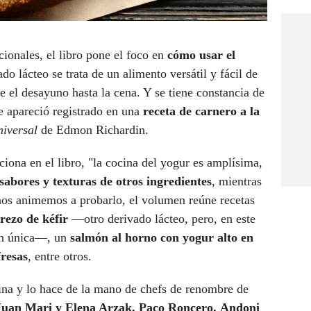
cionales, el libro pone el foco en
cómo usar el
ado lácteo se trata de un alimento versátil y fácil de
de el desayuno hasta la cena. Y se tiene constancia de
e apareció registrado en una
receta de carnero a la
niversal
de Edmon Richardin.
ona en el libro, "la cocina del yogur es amplísima,
s sabores y texturas de otros ingredientes
, mientras
nos animemos a probarlo, el volumen reúne recetas
rezo de kéfir
—otro derivado lácteo, pero, en este
ón única—, un
salmón al horno con yogur alto en
fresas
, entre otros.
cina y lo hace de la mano de chefs de renombre de
Juan Mari y Elena Arzak, Paco Roncero, Andoni