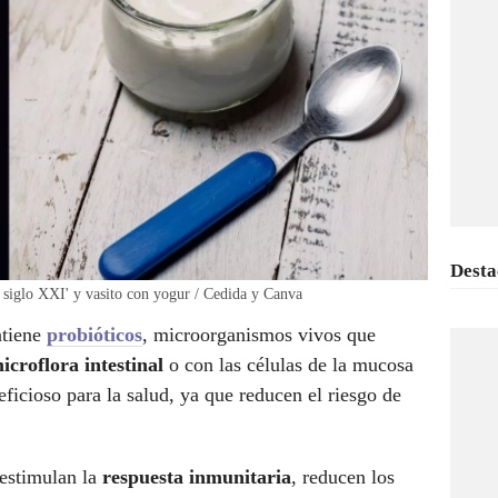
Desta
l siglo XXI' y vasito con yogur / Cedida y Canva
ntiene
probióticos
, microorganismos vivos que
croflora intestinal
o con las células de la mucosa
eficioso para la salud, ya que reducen el riesgo de
estimulan la
respuesta inmunitaria
, reducen los