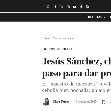
RECETAS
Home
Trucos de cocina
TRUCOS DE COCINA
Jesús Sánchez, ch
paso para dar pr
El "maestro de maestros" revela
cebolla bien pochada, un ajo e
Clara Torres
6 de julio de 2025
Gua