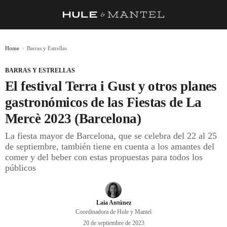
RECETAS
Home
Barras y Estrellas
TRUCOS
BARRAS Y ESTRELLAS
DESPENSA
El festival Terra i Gust y otros planes
BARRAS Y ESTRELLAS
gastronómicos de las Fiestas de La
Mercè 2023 (Barcelona)
DÓNDE COMER
La fiesta mayor de Barcelona, que se celebra del 22 al 25
ÍDOLOS DE MESAS
de septiembre, también tiene en cuenta a los amantes del
comer y del beber con estas propuestas para todos los
CUADERNO DE VIAJE
públicos
TRADICIÓN
MENÚ DEL DÍA
Laia Antúnez
Coordinadora de Hule y Mantel
A CUCHILLO
20 de septiembre de 2023