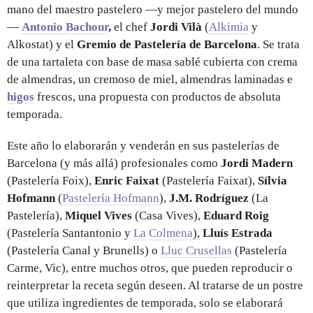
mano del maestro pastelero —y mejor pastelero del mundo
—
Antonio Bachour
,
el chef
Jordi Vilà
(
Alkimia
y
Alkostat)
y el
Gremio de Pastelería de Barcelona
.
Se trata
de
una tartaleta con base de masa sablé cubierta con crema
de almendras, un cremoso de miel, almendras laminadas e
higos
frescos, una propuesta con productos de absoluta
temporada.
Este año lo elaborarán y venderán en sus pastelerías de
Barcelona (y más allá) profesionales como
Jordi Madern
(Pastelería Foix),
Enric Faixat
(Pastelería Faixat),
Sílvia
Hofmann
(
Pastelería Hofmann
),
J.M. Rodríguez
(La
Pastelería),
Miquel Vives
(Casa Vives),
Eduard Roig
(Pastelería Santantonio y
La Colmena
),
Lluís Estrada
(Pastelería Canal y Brunells) o
Lluc Crusellas
(Pastelería
Carme, Vic), entre muchos otros, que pueden reproducir o
reinterpretar la receta según deseen. Al tratarse de un postre
que utiliza ingredientes de temporada, solo se elaborará