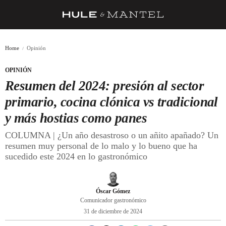
RECETAS
Home
Opinión
TRUCOS
OPINIÓN
DESPENSA
Resumen del 2024: presión al sector
BARRAS Y ESTRELLAS
primario, cocina clónica vs tradicional
y más hostias como panes
DÓNDE COMER
COLUMNA | ¿Un año desastroso o un añito apañado? Un
ÍDOLOS DE MESAS
resumen muy personal de lo malo y lo bueno que ha
sucedido este 2024 en lo gastronómico
CUADERNO DE VIAJE
TRADICIÓN
Óscar Gómez
MENÚ DEL DÍA
Comunicador gastronómico
31 de diciembre de 2024
A CUCHILLO