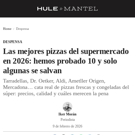
RECETAS
Home
Despensa
TRUCOS
DESPENSA
DESPENSA
Las mejores pizzas del supermercado
BARRAS Y ESTRELLAS
en 2026: hemos probado 10 y solo
algunas se salvan
DÓNDE COMER
Tarradellas, Dr. Oetker, Aldi, Ametller Origen,
ÍDOLOS DE MESAS
Mercadona… cata real de pizzas frescas y congeladas del
súper: precios, calidad y cuáles merecen la pena
CUADERNO DE VIAJE
TRADICIÓN
Iker Morán
MENÚ DEL DÍA
Periodista
9 de febrero de 2026
A CUCHILLO