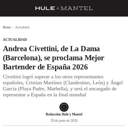
RECETAS
Home
Actualidad
TRUCOS
ACTUALIDAD
DESPENSA
Andrea Civettini, de La Dama
BARRAS Y ESTRELLAS
(Barcelona), se proclama Mejor
Bartender de España 2026
DÓNDE COMER
Civettini logró superar a los otros representantes
ÍDOLOS DE MESAS
españoles, Cristian Martínez (Clandestino, León) y Ángel
García (Playa Padre, Marbella), y será el encargado de
CUADERNO DE VIAJE
representar a España en la final mundial
TRADICIÓN
MENÚ DEL DÍA
Redacción Hule y Mantel
29 de junio de 2026
A CUCHILLO