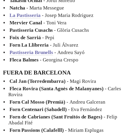
Takashi Ochiai
- Jordi Morello
Natcha
- Marta Messegue
La Pastisseria
- Josep Maria Rodriguez
Mervier Canal
- Toni Vera
Pastisseria Cusachs
- Glòria Cusachs
Foix de Sarriá
- Pepi
Forn La Llibreria
- Juli Álvarez
Pastisseria Brunells
- Andreu Sayó
Fleca Balmes
- Georgina Crespo
FUERA DE BARCELONA
Cal Jan (Torredembarra)
- Magi Rovira
Fleca Rovira (Santa Agnès de Malanyanes)
- Carles
Rovira
Forn Cal Mosso (Premià)
- Andreu Galceran
Forn Centenari (Sabadell)
- Eva Fernández
Forn de Cabrianes (Sant Fruitós de Bages)
- Felip
Abadal Fité
Forn Passions (Calafelll)
- Miriam Esplugas