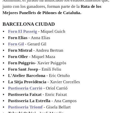
Asimismo, el jurado ha anunciado los establecimientos que,
junto con los ganadores, forman parte de la
Ruta de los
Mejores Panellets de Piñones de Cataluña.
BARCELONA CIUDAD
Forn El Passeig
- Miquel Guich
Forn Elias
- Anna Elias
Forn Gil
- Gerard Gil
Forn Mistral
- Andreu Bertran
Forn Oller
- Miquel Maza
Forn Puiggròs
- Xavier Puiggròs
Forn Sant Josep
- Emili Feliu
L'Atelier Barcelona
- Eric Ortuño
La Sitja Providència
- Xavier Corcelles
Pastisseria Carrió
- Oriol Carrió
Pastisseria Faixat
- Enric Faixat
Pastisseria La Estrella
- Ana Campos
Pastisseria Triomf
- Gisela Bellart