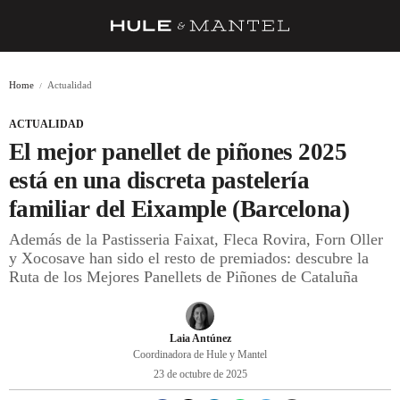
RECETAS
Home
Actualidad
TRUCOS
ACTUALIDAD
DESPENSA
El mejor panellet de piñones 2025
BARRAS Y ESTRELLAS
está en una discreta pastelería
familiar del Eixample (Barcelona)
DÓNDE COMER
Además de la Pastisseria Faixat, Fleca Rovira, Forn Oller
ÍDOLOS DE MESAS
y Xocosave han sido el resto de premiados: descubre la
Ruta de los Mejores Panellets de Piñones de Cataluña
CUADERNO DE VIAJE
TRADICIÓN
Laia Antúnez
MENÚ DEL DÍA
Coordinadora de Hule y Mantel
23 de octubre de 2025
A CUCHILLO