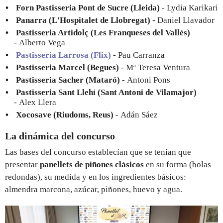
Forn Pastisseria Pont de Sucre (Lleida)
- Lydia Karikari
Panarra (L'Hospitalet de Llobregat)
- Daniel Llavador
Pastisseria Artidolç (Les Franqueses del Vallès)
- Alberto Vega
Pastisseria Larrosa (Flix)
- Pau Carranza
Pastisseria Marcel (Begues)
- Mª Teresa Ventura
Pastisseria Sacher (Mataró)
- Antoni Pons
Pastisseria Sant Llehí (Sant Antoni de Vilamajor)
- Alex Llera
Xocosave (Riudoms, Reus)
- Adán Sáez
La dinámica del concurso
Las bases del concurso establecían que se tenían que
presentar
panellets de piñones clásicos
en su forma (bolas
redondas), su medida y en los ingredientes básicos:
almendra marcona, azúcar, piñones, huevo y agua.