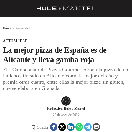
RECETAS
Home
Actualidad
TRUCOS
ACTUALIDAD
DESPENSA
La mejor pizza de España es de
BARRAS Y ESTRELLAS
Alicante y lleva gamba roja
El I Campeonato de Pizzas Gourmet corona la pizza de un
DÓNDE COMER
italiano afincado en Alicante como la mejor del año y
ÍDOLOS DE MESAS
premia otras cuatro, entre ellas la mejor pizza sin gluten,
que se elabora en Granada
CUADERNO DE VIAJE
TRADICIÓN
Redacción Hule y Mantel
MENÚ DEL DÍA
29 de abril de 2022
A CUCHILLO
Guardar