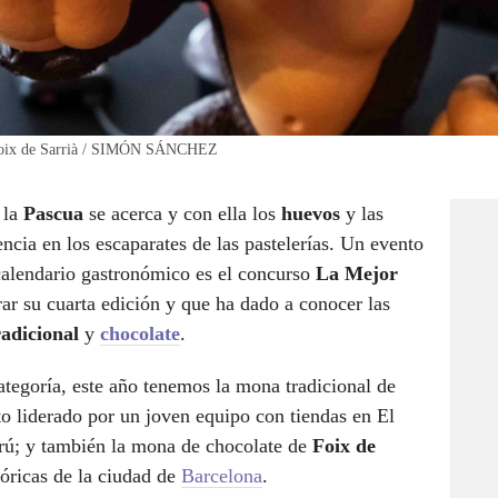
a Foix de Sarrià / SIMÓN SÁNCHEZ
 la
Pascua
se acerca y con ella los
huevos
y las
cia en los escaparates de las pastelerías. Un evento
 calendario gastronómico es el concurso
La Mejor
ar su cuarta edición y que ha dado a conocer las
radicional
y
chocolate
.
tegoría, este año tenemos la mona tradicional de
o liderado por un joven equipo con tiendas en El
trú; y también la mona de chocolate de
Foix de
tóricas de la ciudad de
Barcelona
.