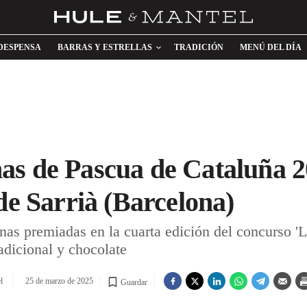
DESPENSA
BARRAS Y ESTRELLAS
TRADICIÓN
MENÚ DEL DÍA
s de Pascua de Cataluña 20
de Sarrià (Barcelona)
anas premiadas en la cuarta edición del concurso 
radicional y chocolate
l
25 de marzo de 2025
Guardar