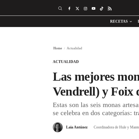
RECETAS
Home
Actualidad
ACTUALIDAD
Las mejores mona
Vendrell) y Foix 
Estas son las seis monas artes
se celebra en dos categorías: t
Laia Antúnez
Coordinadora de Hule y Mante