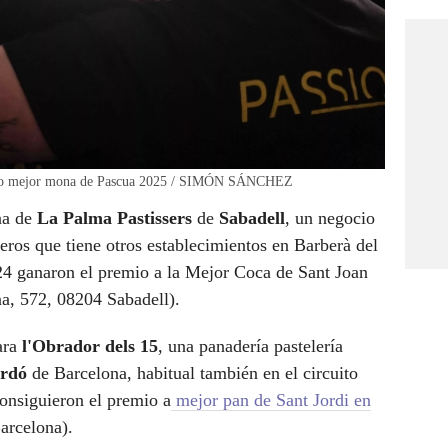
premio mejor mona de Pascua 2025 / SIMÓN SÁNCHEZ
na de
La Palma Pastissers
de
Sabadell
, un negocio
leros que tiene otros establecimientos en Barberà del
4 ganaron el premio a la Mejor Coca de Sant Joan
na, 572, 08204 Sabadell).
ara
l'Obrador dels 15
, una panadería pastelería
rdó
de Barcelona, habitual también en el circuito
onsiguieron el premio a
mejor pan de Sant Jordi en
arcelona).