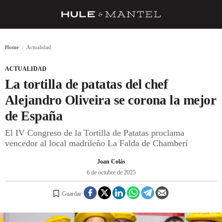
RECETAS
Home
Actualidad
TRUCOS
ACTUALIDAD
DESPENSA
La tortilla de patatas del chef
BARRAS Y ESTRELLAS
Alejandro Oliveira se corona la mejor
de España
DÓNDE COMER
El IV Congreso de la Tortilla de Patatas proclama
ÍDOLOS DE MESAS
vencedor al local madrileño La Falda de Chamberí
CUADERNO DE VIAJE
Joan Colás
6 de octubre de 2025
TRADICIÓN
MENÚ DEL DÍA
Guardar
A CUCHILLO