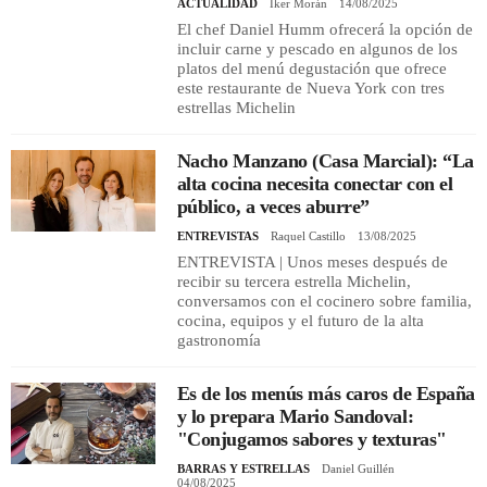
ACTUALIDAD
Iker Morán
14/08/2025
El chef Daniel Humm ofrecerá la opción de
incluir carne y pescado en algunos de los
platos del menú degustación que ofrece
este restaurante de Nueva York con tres
estrellas Michelin
Nacho Manzano (Casa Marcial): “La
alta cocina necesita conectar con el
público, a veces aburre”
ENTREVISTAS
Raquel Castillo
13/08/2025
ENTREVISTA | Unos meses después de
recibir su tercera estrella Michelin,
conversamos con el cocinero sobre familia,
cocina, equipos y el futuro de la alta
gastronomía
Es de los menús más caros de España
y lo prepara Mario Sandoval:
"Conjugamos sabores y texturas"
BARRAS Y ESTRELLAS
Daniel Guillén
04/08/2025