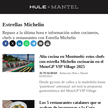
RECETAS
Estrellas Michelin
TRUCOS
Repaso a la última hora e información sobre cocineros,
chefs y restaurantes con Estrella Michelín
DESPENSA
BARRAS Y ESTRELLAS
Alta cocina en Montmeló: estos chefs
DÓNDE COMER
con estrella Michelin cocinarán en el
ÍDOLOS DE MESAS
MotoGP VIP Village 2025
ACTUALIDAD
Redacción Hule y Mantel
CUADERNO DE VIAJE
03/09/2025
Desde gyozas de callos a la madrileña hasta
TRADICIÓN
'panettone' artesanal: así será la propuesta
gastronómica del MotoGP VIP Village
MENÚ DEL DÍA
Los 5 restaurantes catalanes que se
A CUCHILLO
acaban de incorporar a la Guía