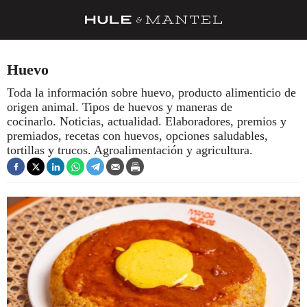
RECETAS
Huevo
TRUCOS
Toda la información sobre huevo, producto alimenticio de
origen animal. Tipos de huevos y maneras de
DESPENSA
cocinarlo. Noticias, actualidad. Elaboradores, premios y
BARRAS Y ESTRELLAS
premiados, recetas con huevos, opciones saludables,
tortillas y trucos. Agroalimentación y agricultura.
DÓNDE COMER
ÍDOLOS DE MESAS
CUADERNO DE VIAJE
TRADICIÓN
MENÚ DEL DÍA
A CUCHILLO