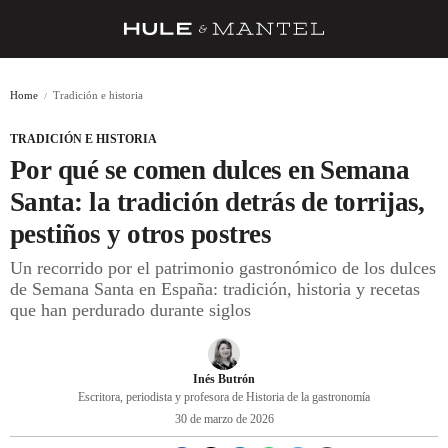
RECETAS
Home
Tradición e historia
TRUCOS
TRADICIÓN E HISTORIA
DESPENSA
Por qué se comen dulces en Semana
BARRAS Y ESTRELLAS
Santa: la tradición detrás de torrijas,
pestiños y otros postres
DÓNDE COMER
Un recorrido por el patrimonio gastronómico de los dulces
ÍDOLOS DE MESAS
de Semana Santa en España: tradición, historia y recetas
que han perdurado durante siglos
CUADERNO DE VIAJE
TRADICIÓN
Inés Butrón
MENÚ DEL DÍA
Escritora, periodista y profesora de Historia de la gastronomía
30 de marzo de 2026
A CUCHILLO