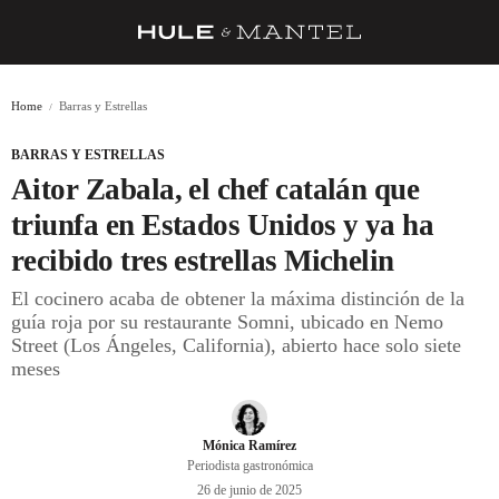
RECETAS
Home
Barras y Estrellas
TRUCOS
BARRAS Y ESTRELLAS
DESPENSA
Aitor Zabala, el chef catalán que
BARRAS Y ESTRELLAS
triunfa en Estados Unidos y ya ha
recibido tres estrellas Michelin
DÓNDE COMER
El cocinero acaba de obtener la máxima distinción de la
ÍDOLOS DE MESAS
guía roja por su restaurante Somni, ubicado en Nemo
Street (Los Ángeles, California), abierto hace solo siete
CUADERNO DE VIAJE
meses
TRADICIÓN
MENÚ DEL DÍA
Mónica Ramírez
Periodista gastronómica
A CUCHILLO
26 de junio de 2025