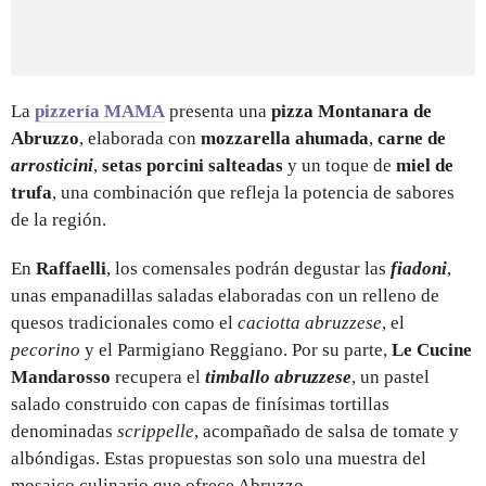
La
pizzería MAMA
presenta una
pizza Montanara de
Abruzzo
, elaborada con
mozzarella ahumada
,
carne de
arrosticini
,
setas porcini salteadas
y un toque de
miel de
trufa
, una combinación que refleja la potencia de sabores
de la región.
En
Raffaelli
, los comensales podrán degustar las
fiadoni
,
unas empanadillas saladas elaboradas con un relleno de
quesos tradicionales como el
caciotta abruzzese
, el
pecorino
y el Parmigiano Reggiano. Por su parte,
Le Cucine
Mandarosso
recupera el
timballo abruzzese
, un pastel
salado construido con capas de finísimas tortillas
denominadas
scrippelle
, acompañado de salsa de tomate y
albóndigas. Estas propuestas son solo una muestra del
mosaico culinario que ofrece Abruzzo.