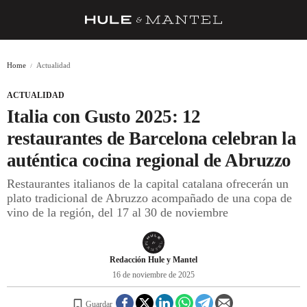
RECETAS
Home
Actualidad
TRUCOS
ACTUALIDAD
DESPENSA
Italia con Gusto 2025: 12
BARRAS Y ESTRELLAS
restaurantes de Barcelona celebran la
auténtica cocina regional de Abruzzo
DÓNDE COMER
Restaurantes italianos de la capital catalana ofrecerán un
ÍDOLOS DE MESAS
plato tradicional de Abruzzo acompañado de una copa de
vino de la región, del 17 al 30 de noviembre
CUADERNO DE VIAJE
TRADICIÓN
Redacción Hule y Mantel
MENÚ DEL DÍA
16 de noviembre de 2025
A CUCHILLO
Guardar