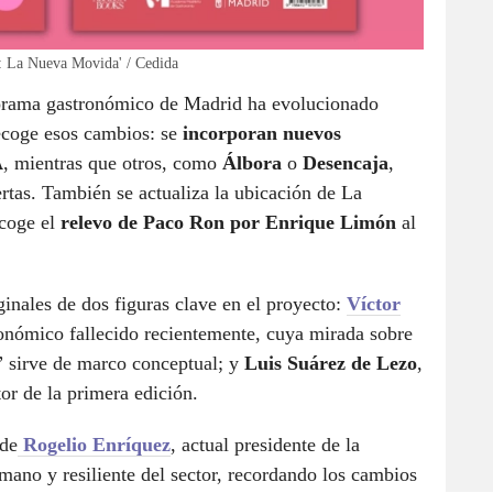
o: La Nueva Movida' / Cedida
norama gastronómico de Madrid ha evolucionado
ecoge esos cambios: se
incorporan nuevos
A
, mientras que otros, como
Álbora
o
Desencaja
,
rtas. También se actualiza la ubicación de La
ecoge el
relevo de Paco Ron por Enrique Limón
al
inales de dos figuras clave en el proyecto:
Víctor
tronómico fallecido recientemente, cuya mirada sobre
ia” sirve de marco conceptual; y
Luis Suárez de Lezo
,
r de la primera edición.
 de
Rogelio Enríquez
, actual presidente de la
umano y resiliente del sector, recordando los cambios