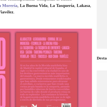
a Morería
,
La Buena Vida
,
La Tasquería
,
Lakasa
,
iavélez
.
Desta