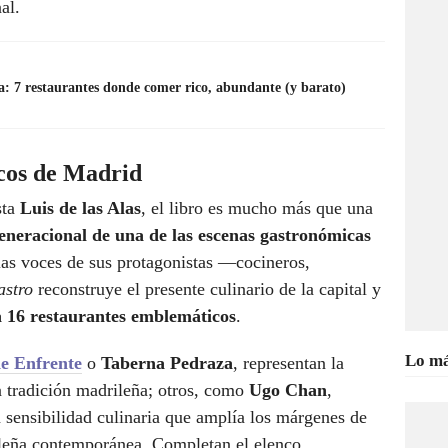
nal.
a: 7 restaurantes donde comer rico, abundante (y barato)
cos de Madrid
sta
Luis de las Alas
, el libro es mucho más que una
eneracional de una de las escenas gastronómicas
 las voces de sus protagonistas —cocineros,
stro
reconstruye el presente culinario de la capital y
 16 restaurantes emblemáticos
.
Lo má
de Enfrente
o
Taberna Pedraza
, representan la
a tradición madrileña; otros, como
Ugo Chan
,
 sensibilidad culinaria que amplía los márgenes de
leña contemporánea. Completan el elenco