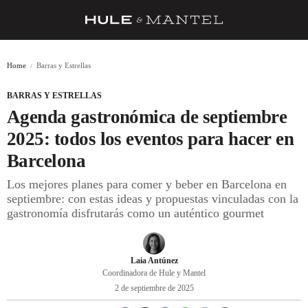
RECETAS
Home
Barras y Estrellas
TRUCOS
BARRAS Y ESTRELLAS
DESPENSA
Agenda gastronómica de septiembre
BARRAS Y ESTRELLAS
2025: todos los eventos para hacer en
Barcelona
DÓNDE COMER
Los mejores planes para comer y beber en Barcelona en
ÍDOLOS DE MESAS
septiembre: con estas ideas y propuestas vinculadas con la
gastronomía disfrutarás como un auténtico gourmet
CUADERNO DE VIAJE
TRADICIÓN
Laia Antúnez
MENÚ DEL DÍA
Coordinadora de Hule y Mantel
2 de septiembre de 2025
A CUCHILLO