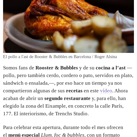
El pollo a l'ast de Rooster & Bubbles en Barcelona / Roger Alsina
Somos fans de
Rooster & Bubbles
y de su
cocina a l’ast
—
pollo, pero también cerdo, cordero o pato, servidos en plato,
sándwich o ensalada,—, por eso hace un tiempo ya nos
compartieron algunas de sus
recetas
en este
vídeo
. Ahora
acaban de abrir un
segundo restaurante
y, para ello, han
elegido la zona del Eixample, en concreto la calle París,
177. El interiorismo, de Trenchs Studio.
Para celebrar esta apertura, durante todo el mes ofrecen
el
m
enú especial
Llum, foc & bubbles
, con un formato