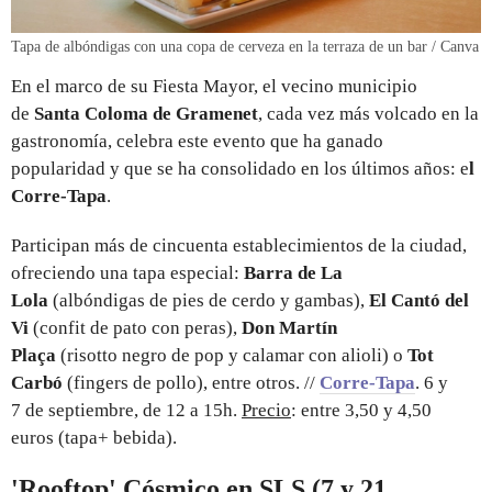
Tapa de albóndigas con una copa de cerveza en la terraza de un bar / Canva
En el marco de su Fiesta Mayor, el vecino municipio
de
Santa Coloma de Gramenet
, cada vez más volcado en la
gastronomía, celebra este evento que ha ganado
popularidad y que se ha consolidado en los últimos años: e
l
Corre-Tapa
.
Participan más de cincuenta establecimientos de la ciudad,
ofreciendo una tapa especial:
Barra de La
Lola
(albóndigas de pies de cerdo y gambas),
El Cantó del
Vi
(confit de pato con peras),
Don Martín
Plaça
(risotto negro de pop y calamar con alioli) o
Tot
Carbó
(fingers de pollo), entre otros. //
Corre-Tapa
. 6 y
7 de septiembre, de 12 a 15h.
Precio
: entre 3,50 y 4,50
euros (tapa+ bebida).
'Rooftop' Cósmico en SLS (7 y 21