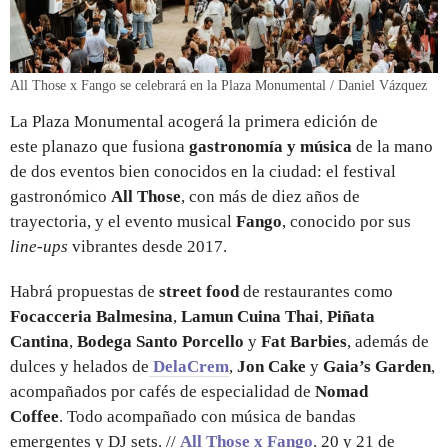
All Those x Fango se celebrará en la Plaza Monumental / Daniel Vázquez
La Plaza Monumental acogerá la primera edición de
este planazo que fusiona
gastronomía y música
de la mano
de dos eventos bien conocidos en la ciudad: el festival
gastronómico
All Those
, con más de diez años de
trayectoria, y el evento musical
Fango
, conocido por sus
line-ups
vibrantes desde 2017.
Habrá propuestas de
street food
de restaurantes como
Focacceria Balmesina
,
Lamun Cuina Thai
,
Piñata
Cantina
,
Bodega Santo Porcello
y
Fat Barbies
, además de
dulces y helados de
DelaCrem
,
Jon Cake
y
Gaia’s Garden
,
acompañados por cafés de especialidad de
Nomad
Coffee
. Todo acompañado con música de bandas
emergentes y DJ sets. //
All Those x Fango
. 20 y 21 de