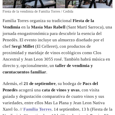
Fiesta de la vendimia de Familia Torres / Cedida
Familia Torres organiza su tradicional
Fiesta de la
Vendimia
en la
Masía Mas Rabell
(Sant Martí Sarroca), una
jornada enogastronómica para descubrir la esencia del
Penedès. El evento incluye un almuerzo diseñado por el
chef
Sergi Millet
(El Celleret), con productos de
proximidad y maridaje de vinos ecológicos como Clos
Ancestral y Jean Leon 3055 rosé. También habrá música en
directo y, opcionalmente, un
taller de vendimia y
cuentacuentos familiar
.
Además, el
21 de septiembre
, su bodega de
Pacs del
Penedès
acogerá una
cata de vinos y uvas
, con visita
guiada y degustación comparativa de cuatro vinos y sus
variedades, entre ellos Mas La Plana y Jean Leon Nativa
Xarel·lo. //
Familia Torres
. 14 septiembre, 13 h (Fiesta de la