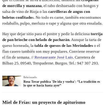
de morcilla y manzana
, el rabo deshuesado con hongos y
salsa de vino de Rioja o las
carrilleras de angus con
boletus confitado
s. No todo es carne, también encontramos
rodaballo, pulpo, merluza o rape y alguna que otra ensalada.
Hay que dejar sitio para el postre y pedir la deliciosa
torrija
de pan brioche con helado de pacharán
. Aunque la tarta de
queso horneada, la
tabla de quesos de las Merindades
o el
flan casero también son muy populares. Conviene reservar
el fin de semana. //
Restaurante José Luís
. Carretera de
Bilbao 25. 09540, Trespaderne. Burgos. Tel.: 947 307 293.
Relacionado
Rosa Tovar publica 'De ida y vuelta': “La tradición es
lo que se hacía hasta ayer”
Miel de Frías: un proyecto de apiturismo