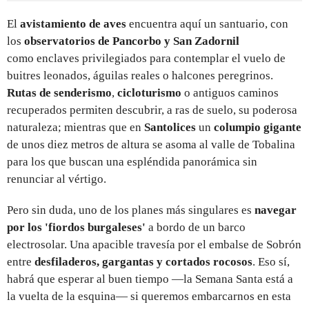
El
avistamiento de aves
encuentra aquí un santuario, con
los
observatorios de Pancorbo y San Zadornil
como enclaves privilegiados para contemplar el vuelo de
buitres leonados, águilas reales o halcones peregrinos.
Rutas de senderismo
,
cicloturismo
o antiguos caminos
recuperados permiten descubrir, a ras de suelo, su poderosa
naturaleza; mientras que en
Santolices
un
columpio gigante
de unos diez metros de altura se asoma al valle de Tobalina
para los que buscan una espléndida panorámica sin
renunciar al vértigo.
Pero sin duda, uno de los planes más singulares es
navegar
por los 'fiordos burgaleses'
a bordo de un barco
electrosolar. Una apacible travesía por el embalse de Sobrón
entre
desfiladeros, gargantas y cortados rocosos
. Eso sí,
habrá que esperar al buen tiempo —la Semana Santa está a
la vuelta de la esquina— si queremos embarcarnos en esta