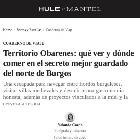
RECETAS
Home
Barras y Estrellas
Cuaderno de Viaje
TRUCOS
CUADERNO DE VIAJE
DESPENSA
Territorio Obarenes: qué ver y dónde
BARRAS Y ESTRELLAS
comer en el secreto mejor guardado
del norte de Burgos
DÓNDE COMER
Una escapada para navegar entre fiordos burgaleses,
ÍDOLOS DE MESAS
visitar villas medievales y descubrir una gastronomía
honesta, además de proyectos vinculados a la miel y la
CUADERNO DE VIAJE
cerveza artesana
TRADICIÓN
MENÚ DEL DÍA
Yolanda Cardo
Fotógrafa y redactora
A CUCHILLO
18 de febrero de 2026