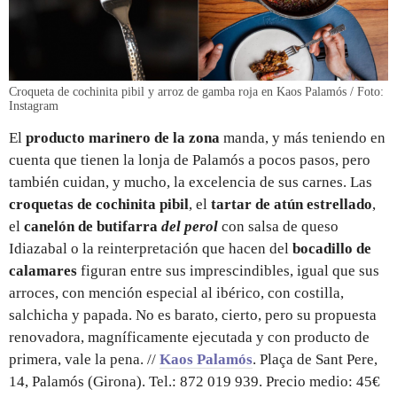
Croqueta de cochinita pibil y arroz de gamba roja en Kaos Palamós / Foto:
Instagram
El
producto marinero de la zona
manda, y más teniendo en
cuenta que tienen la lonja de Palamós a pocos pasos, pero
también cuidan, y mucho, la excelencia de sus carnes. Las
croquetas de cochinita pibil
, el
tartar de atún estrellado
,
el
canelón de butifarra
del perol
con salsa de queso
Idiazabal
o la reinterpretación que hacen del
bocadillo de
calamares
figuran entre sus imprescindibles, igual que sus
arroces, con mención especial al ibérico, con costilla,
salchicha y papada. No es barato, cierto, pero su propuesta
renovadora, magníficamente ejecutada y con producto de
primera, vale la pena. //
Kaos Palamós
. Plaça de Sant Pere,
14, Palamós (Girona). Tel.: 872 019 939. Precio medio: 45€