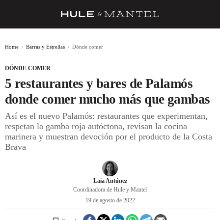
RECETAS
Home
Barras y Estrellas
Dónde comer
TRUCOS
DÓNDE COMER
DESPENSA
5 restaurantes y bares de Palamós
BARRAS Y ESTRELLAS
donde comer mucho más que gambas
Así es el nuevo Palamós: restaurantes que experimentan,
DÓNDE COMER
respetan la gamba roja autóctona, revisan la cocina
ÍDOLOS DE MESAS
marinera y muestran devoción por el producto de la Costa
Brava
CUADERNO DE VIAJE
TRADICIÓN
Laia Antúnez
Coordinadora de Hule y Mantel
MENÚ DEL DÍA
19 de agosto de 2022
A CUCHILLO