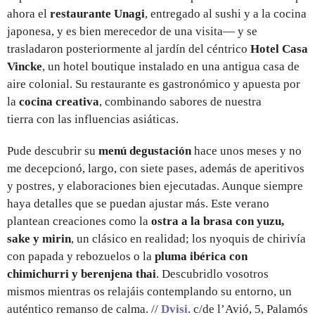
ahora el
restaurante Unagi
, entregado al sushi y a la cocina
japonesa, y es bien merecedor de una visita— y se
trasladaron posteriormente al jardín del céntrico
Hotel Casa
Vincke
, un hotel boutique instalado en una antigua casa de
aire colonial. Su restaurante es gastronómico y apuesta por
la
cocina creativa
, combinando sabores de nuestra
tierra con las influencias asiáticas.
Pude descubrir su
menú degustación
hace unos meses y no
me decepcionó, largo, con siete pases, además de aperitivos
y postres, y elaboraciones bien ejecutadas. Aunque siempre
haya detalles que se puedan ajustar más. Este verano
plantean creaciones como la
ostra a la brasa con yuzu,
sake y mirin
, un clásico en realidad; los nyoquis de chirivía
con papada y rebozuelos o la
pluma ibérica con
chimichurri y berenjena thai
. Descubridlo vosotros
mismos mientras os relajáis contemplando su entorno, un
auténtico remanso de calma. //
Dvisi
. c/de l’Avió, 5, Palamós