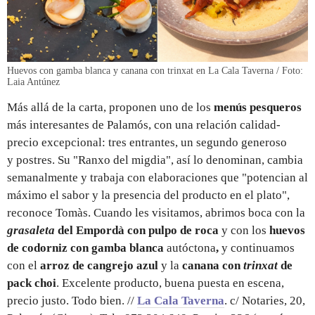
Huevos con gamba blanca y canana con trinxat en La Cala Taverna / Foto:
Laia Antúnez
Más allá de la carta, proponen uno de los
menús pesqueros
más interesantes de Palamós, con una relación calidad-
precio excepcional: tres entrantes, un segundo generoso
y postres. Su "Ranxo del migdia", así lo denominan, cambia
semanalmente y trabaja con elaboraciones que "potencian al
máximo el sabor y la presencia del producto en el plato",
reconoce Tomàs. Cuando les visitamos, abrimos boca con la
grasaleta
del Empordà con pulpo de roca
y con los
huevos
de codorniz con gamba blanca
autóctona
,
y continuamos
con el
arroz de cangrejo azul
y la
canana con
trinxat
de
pack choi
. Excelente producto, buena puesta en escena,
precio justo. Todo bien. //
La Cala Taverna
. c/ Notaries, 20,