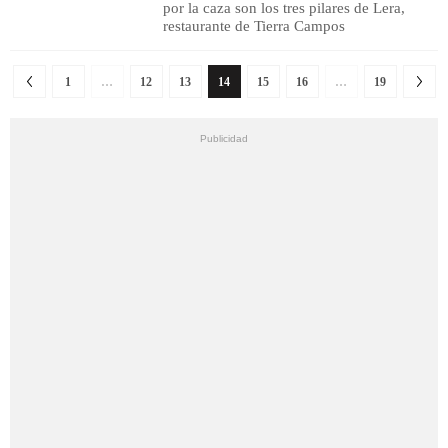
por la caza son los tres pilares de Lera,
restaurante de Tierra Campos
1
…
12
13
14
15
16
…
19