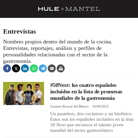
RECETAS
Entrevistas
TRUCOS
Nombres propios dentro del mundo de la cocina.
Entrevistas, reportajes, análisis y perfiles de
DESPENSA
personalidades relacionadas con el sector de la
BARRAS Y ESTRELLAS
gastronomía.
DÓNDE COMER
ÍDOLOS DE MESAS
#50Next: los cuatro españoles
incluidos en la lista de promesas
CUADERNO DE VIAJE
mundiales de la gastronomía
Carmen Alcaraz del Blanco
24/06/2022
TRADICIÓN
Un pastelero, dos cocineros y un biofísico.
Estos son los españoles incluidos en la lista
MENÚ DEL DÍA
50 Next que reconoce el talento joven
mundial del sector gastronómico
A CUCHILLO