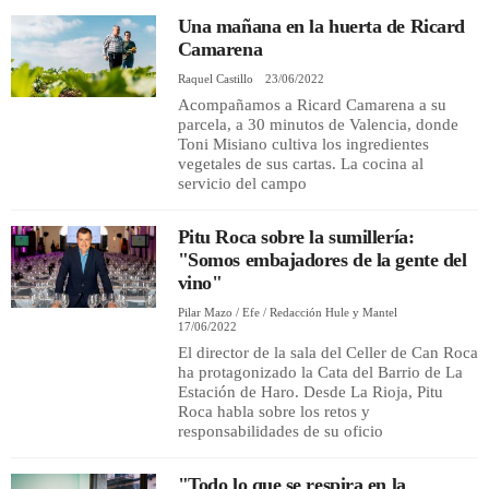
Una mañana en la huerta de Ricard
Camarena
REGISTRO
Raquel Castillo
23/06/2022
Acompañamos a Ricard Camarena a su
INICIAR SESIÓN
parcela, a 30 minutos de Valencia, donde
Toni Misiano cultiva los ingredientes
vegetales de sus cartas. La cocina al
servicio del campo
Pitu Roca sobre la sumillería:
"Somos embajadores de la gente del
vino"
Pilar Mazo / Efe / Redacción Hule y Mantel
17/06/2022
El director de la sala del Celler de Can Roca
ha protagonizado la Cata del Barrio de La
Estación de Haro. Desde La Rioja, Pitu
Roca habla sobre los retos y
responsabilidades de su oficio
"Todo lo que se respira en la