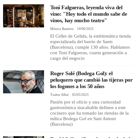
Toni Falgueras, leyenda viva del
vino: "Hoy todo el mundo sabe de
REGISTRO
vinos, hay mucho teatro"
Mónica Ramírez
10/06/2025
INICIAR SESIÓN
El Celler de Gelida, la emblemática tienda
especializada del barrio de Sants
(Barcelona), cumple 130 años. Hablamos
con Toni Falgueras, cuarta generación a
cargo del negocio
Roger Solé (Bodega Gol): el
peluquero que cambió las tijeras por
los fogones a los 50 años
Txaber Allué
05/05/2025
Pasión por el oficio y una curiosidad
gastronómica inacabable definen a este
cocinero que ha tomado las riendas de la
mítica Bodega Gol en Sant Antoni
(Barcelona)