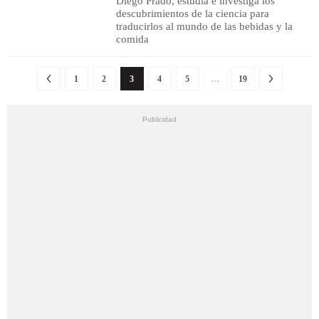
Diego Prado, estudia e investiga los
descubrimientos de la ciencia para
traducirlos al mundo de las bebidas y la
comida
1
2
3
4
5
…
19