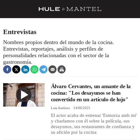
RECETAS
Entrevistas
TRUCOS
Nombres propios dentro del mundo de la cocina.
Entrevistas, reportajes, análisis y perfiles de
DESPENSA
personalidades relacionadas con el sector de la
BARRAS Y ESTRELLAS
gastronomía.
DÓNDE COMER
ÍDOLOS DE MESAS
Álvaro Cervantes, un amante de la
cocina: "Los desayunos se han
CUADERNO DE VIAJE
convertido en un artículo de lujo"
Laia Antúnez
14/06/2025
TRADICIÓN
El actor acaba de estrenar 'Esmorza amb mi'
y charlamos con él sobre la película, sus
MENÚ DEL DÍA
desayunos, sus restaurantes de confianza y
su afición por la cocina
A CUCHILLO